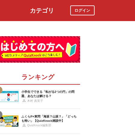
カテゴリ
ログイン
社会
スポーツ
時事ニュース
特集
ランキング
小学生でできる「転がる2つの円」の問
題、あなたは解ける？
木村 真実子
ふくらP×東問「海派？山派？」「どっち
も怖い」【QuizKnock雑談中】
QuizKnock編集部