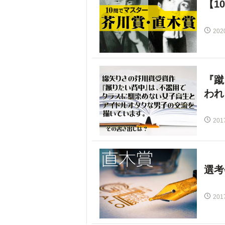
【1
202
『蹴
われ
201
選考
201