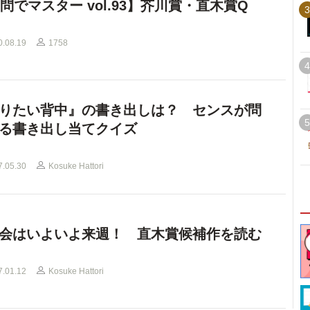
0問でマスター vol.93】芥川賞・直木賞Q
3
0.08.19
1758
4
りたい背中』の書き出しは？ センスが問
5
る書き出し当てクイズ
7.05.30
Kosuke Hattori
会はいよいよ来週！ 直木賞候補作を読む
7.01.12
Kosuke Hattori