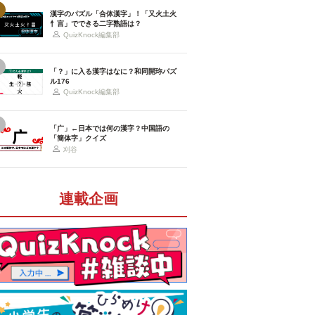
漢字のパズル「合体漢字」！「又火土火
忄言」でできる二字熟語は？
QuizKnock編集部
「？」に入る漢字はなに？和同開珎パズ
ル176
QuizKnock編集部
「广」←日本では何の漢字？中国語の
「簡体字」クイズ
刈谷
連載企画