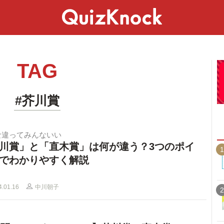
スペシャル
ライフ
ことば
カルチャー
TAG
#芥川賞
な違ってみんないい
川賞」と「直木賞」は何が違う？3つのポイ
1
でわかりやすく解説
4.01.16
中川朝子
2