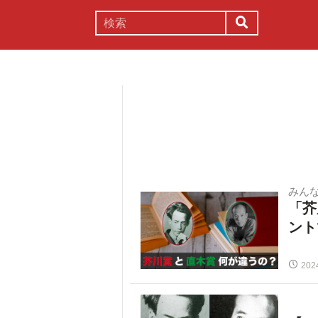
謎解き
コラム
常識
理系
みん
「芥
ント
202