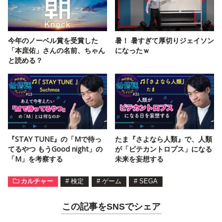
今年のノーベル賞を受賞した
暑！ 暑すぎて厚切りジェイソン
「本庶佑」さんの名前、ちゃん
になったｗ
と読める？
『STAY TUNE』の「Mで待っ
たま『さよなら人類』で、人類
てるやつ もうGood night」の
が「ピテカントロプス」になる
「M」を考察する
未来を妄想する
カルチャー
#
検定
#
ゲーム
#
SEGA
この記事をSNSでシェア