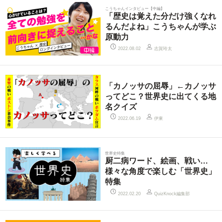
こうちゃんインタビュー【中編】
「歴史は覚えた分だけ強くなれ
るんだよね」こうちゃんが学ぶ
原動力
志賀玲太
2022.08.02
「カノッサの屈辱」←カノッサ
ってどこ？世界史に出てくる地
名クイズ
伊東
2022.06.19
世界史特集
厨二病ワード、絵画、戦い…
様々な角度で楽しむ「世界史」
特集
QuizKnock編集部
2022.02.20