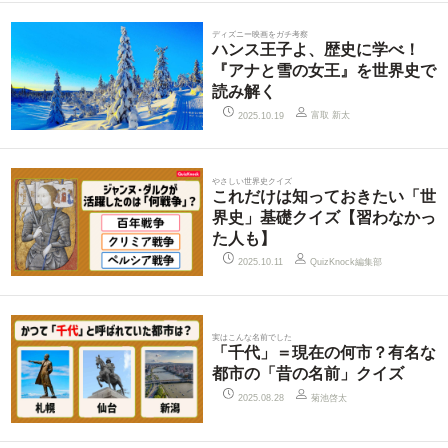
ディズニー映画をガチ考察
ハンス王子よ、歴史に学べ！
『アナと雪の女王』を世界史で
読み解く
富取 新太
2025.10.19
やさしい世界史クイズ
これだけは知っておきたい「世
界史」基礎クイズ【習わなかっ
た人も】
QuizKnock編集部
2025.10.11
実はこんな名前でした
「千代」＝現在の何市？有名な
都市の「昔の名前」クイズ
菊池啓太
2025.08.28