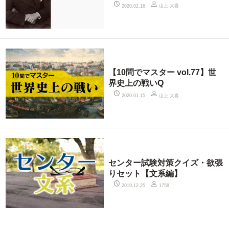
山上 大喜
2020.02.16
【10問でマスター vol.77】世
界史上の戦いQ
山上 大喜
2020.01.15
センター試験対策クイズ・欲張
りセット【文系編】
2019.12.25
1758