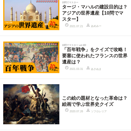
10問でマスター
タージ・マハルの建設目的は？
アジアの世界遺産【10問でマ
スター】
あめみー
2021.07.21
10問でマスター vol.100
「百年戦争」をクイズで攻略！
要塞に使われたフランスの世界
遺産は？
あさぬま
2021.03.31
この絵の題材となった革命は？
絵画で学ぶ世界史クイズ
ソフロレリア
2020.07.26