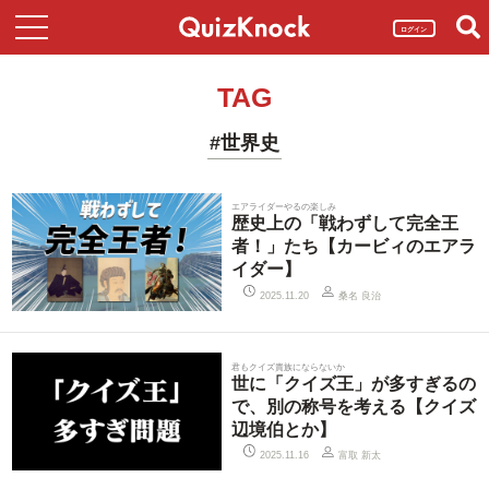
ログイン
TAG
#世界史
エアライダーやるの楽しみ
歴史上の「戦わずして完全王
者！」たち【カービィのエアラ
イダー】
桑名 良治
2025.11.20
君もクイズ貴族にならないか
世に「クイズ王」が多すぎるの
で、別の称号を考える【クイズ
辺境伯とか】
富取 新太
2025.11.16