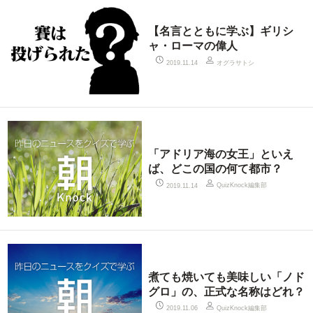
【名言とともに学ぶ】ギリシ
ャ・ローマの偉人
オグラサトシ
2019.11.14
「アドリア海の女王」といえ
ば、どこの国の何て都市？
QuizKnock編集部
2019.11.14
煮ても焼いても美味しい「ノド
グロ」の、正式な名称はどれ？
QuizKnock編集部
2019.11.06