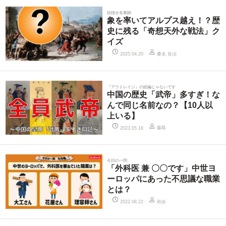
目指せ名軍師
象を率いてアルプス越え！？歴
史に残る「奇想天外な戦法」ク
イズ
桑名 良治
2025.04.20
『アウトレイジ』の続編じゃないです
中国の歴史「武帝」多すぎ！な
んで同じ名前なの？【10人以
上いる】
藤島
2023.05.16
今日の一問
「外科医 兼 〇〇です」中世ヨ
ーロッパにあった不思議な職業
とは？
和歩
2022.08.22