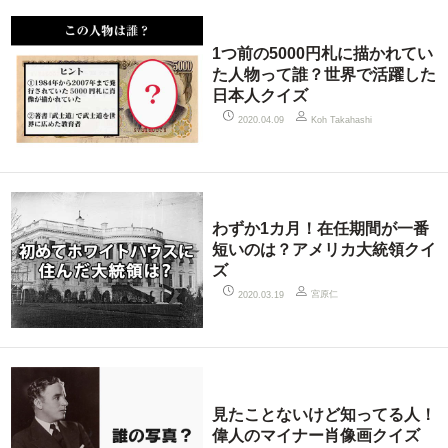
1つ前の5000円札に描かれてい
た人物って誰？世界で活躍した
日本人クイズ
2020.04.09
Koh Takahashi
わずか1カ月！在任期間が一番
短いのは？アメリカ大統領クイ
ズ
宮原仁
2020.03.19
見たことないけど知ってる人！
偉人のマイナー肖像画クイズ