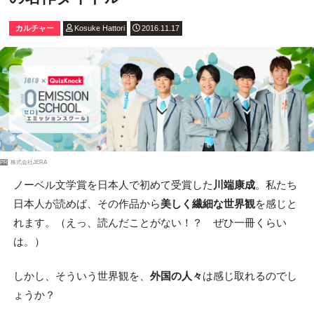
カルチャー
Kosuke Hattori
2016.11.17
PR
株式会社JERA
ノーベル文学賞を日本人で初めて受賞した
川端康成
。私たち
日本人が読めば、その作品から
美しく繊細な世界観
を感じと
れます。（えっ、読んだことがない！？ ぜひ一冊くらい
は。）
しかし、そういう世界観を、
外国の人々
は感じ取れるのでし
ょうか？