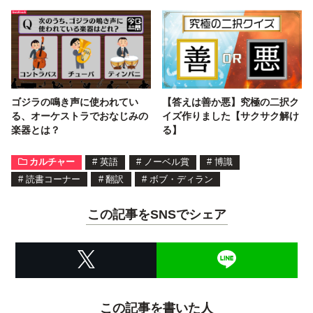
ゴジラの鳴き声に使われてい
【答えは善か悪】究極の二択ク
る、オーケストラでおなじみの
イズ作りました【サクサク解け
楽器とは？
る】
カルチャー
#
英語
#
ノーベル賞
#
博識
#
読書コーナー
#
翻訳
#
ボブ・ディラン
この記事をSNSでシェア
この記事を書いた人