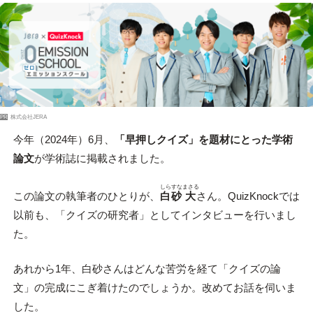
PR
株式会社JERA
今年（2024年）6月、
「早押しクイズ」を題材にとった学術
論文
が学術誌に掲載されました。
しらすな
まさる
この論文の執筆者のひとりが、
白砂
大
さん。QuizKnockでは
以前も、「クイズの研究者」としてインタビューを行いまし
た。
あれから1年、白砂さんはどんな苦労を経て「クイズの論
文」の完成にこぎ着けたのでしょうか。改めてお話を伺いま
した。