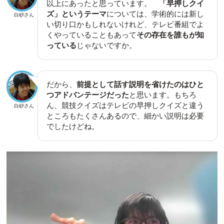
以上にあったと思っています。
「早押しクイ
ズ」というテーマ
については、学術的には新し
白砂さん
い切り口かもしれないけれど、テレビ番組でよ
くやっていることもあって
その存在を誰もが知
っている
じゃないですか。
だから、
前提として話す説明を省けたのはひと
つアドバンテージだった
と思います。もちろ
ん、競技クイズはテレビの早押しクイズと違う
白砂さん
ところもたくさんあるので、細かい説明は必要
でしたけどね。