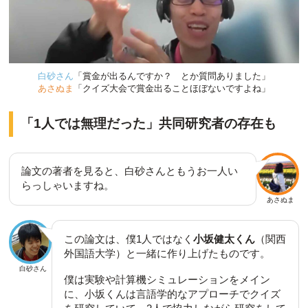
白砂さん
「賞金が出るんですか？ とか質問ありました」
あさぬま
「クイズ大会で賞金出ることほぼないですよね」
「1人では無理だった」共同研究者の存在も
論文の著者を見ると、白砂さんともうお一人い
らっしゃいますね。
あさぬま
この論文は、僕1人ではなく
小坂健太くん
（関西
外国語大学）と一緒に作り上げたものです。
白砂さん
僕は実験や計算機シミュレーションをメイン
に、小坂くんは言語学的なアプローチでクイズ