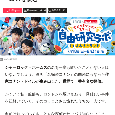
カルチャー
Kosuke Hattori
2016.11.21
PR
株式会社JERA
シャーロック・ホームズ
の名を一度も聞いたことがない人は
いないでしょう。漫画『名探偵コナン』の由来にもなった
作
家コナン・ドイルが生み出した、世界で一番有名な探偵。
かくいう私・服部も、ロンドンを駆けまわり一見難しい事件
を紐解いていく、そのカッコよさに惚れたうちの一人です。
名前は知っていても、どんな探偵かサッパリ知らない！？