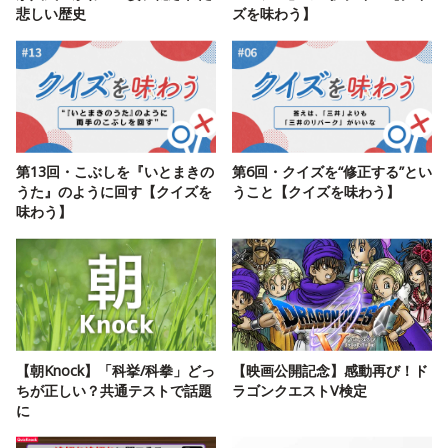
悲しい歴史
ズを味わう】
第13回・こぶしを『いとまきの
第6回・クイズを“修正する”とい
うた』のように回す【クイズを
うこと【クイズを味わう】
味わう】
【朝Knock】「科挙/科拳」どっ
【映画公開記念】感動再び！ド
ちが正しい？共通テストで話題
ラゴンクエストV検定
に