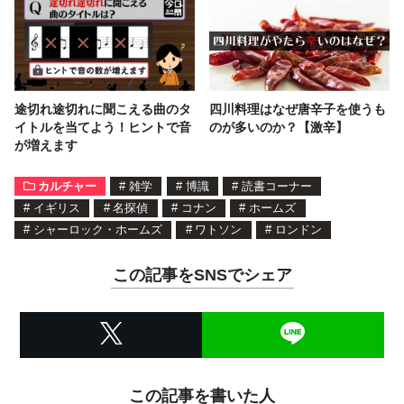
途切れ途切れに聞こえる曲のタ
四川料理はなぜ唐辛子を使うも
イトルを当てよう！ヒントで音
のが多いのか？【激辛】
が増えます
カルチャー
#
雑学
#
博識
#
読書コーナー
#
イギリス
#
名探偵
#
コナン
#
ホームズ
#
シャーロック・ホームズ
#
ワトソン
#
ロンドン
この記事をSNSでシェア
この記事を書いた人