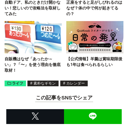
自動ドア、私のときだけ開かな
正座をすると足がしびれるのは
い！悲しいので攻略法を取材し
なぜ？体の中で何が起きてる
てみた
の？
自販機はなぜ「あったか～
【公式情報】羊羹は賞味期限後
い」？「〜」を使う理由を徹底
も1年は食べられるらしい
取材！
ライフ
#
素朴なギモン
#
カレンダー
この記事をSNSでシェア