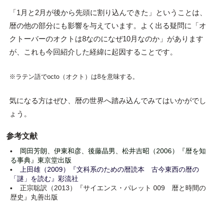
「1月と2月が後から先頭に割り込んできた」ということは、
暦の他の部分にも影響を与えています。よく出る疑問に「オ
クトーバーのオクトは8なのになぜ10月なのか」があります
が、これも今回紹介した経緯に起因することです。
※ラテン語でocto（オクト）は8を意味する。
気になる方はぜひ、暦の世界へ踏み込んでみてはいかがでし
ょう。
参考文献
岡田芳朗、伊東和彦、後藤晶男、松井吉昭（2006）『暦を知
る事典』東京堂出版
上田雄（2009）『文科系のための暦読本 古今東西の暦の
「謎」を読む』彩流社
正宗聡訳（2013）『サイエンス・パレット 009 暦と時間の
歴史』丸善出版