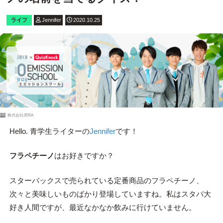
ライフ
Jennifer
2020.10.25
PR
株式会社JERA
Hello. 青学生ライターの
Jennifer
です！
フラペチーノ
はお好きですか？
スターバックスで売られている定番商品のフラペチーノ、
次々と美味しいものばかり登場していますね。私はスタバ大
好き人間ですが、最近なかなか飲みに行けていません。