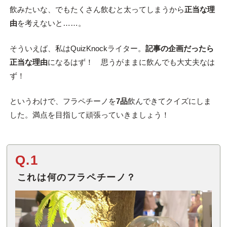
飲みたいな、でもたくさん飲むと太ってしまうから
正当な理
由
を考えないと……。
そういえば、私はQuizKnockライター。
記事の企画だったら
正当な理由
になるはず！ 思うがままに飲んでも大丈夫なは
ず！
というわけで、フラペチーノを
7品
飲んできてクイズにしま
した。満点を目指して頑張っていきましょう！
Q.1
これは何のフラペチーノ？