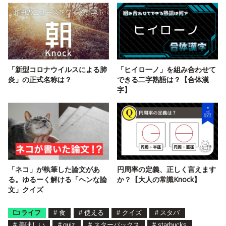
「新型コロナウイルスによる肺
「ヒイロ一ノ」を組み合わせて
炎」の正式名称は？
できる二字熟語は？【合体漢
字】
「ネコ」が執筆した論文があ
円周率の定義、正しく言えます
る。ゆるーく解ける「ヘンな論
か？【大人の常識Knock】
文」クイズ
ライフ
#
食
#
使える
#
クイズ
#
スタバ
#
美味しい
#
quiz
#
スターバックス
#
starbucks