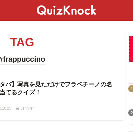
スペシャル
ライフ
ことば
カルチャー
TAG
#frappuccino
タバ】写真を見ただけでフラペチーノの名
1
当てるクイズ！
0.10.25
Jennifer
2