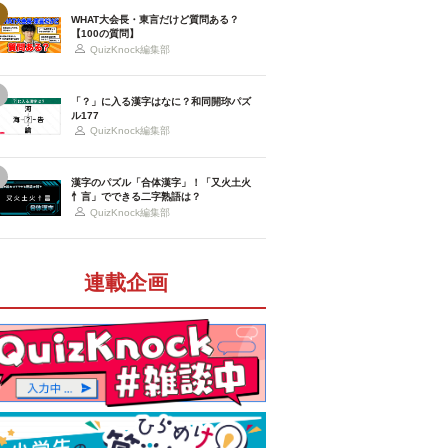
WHAT大会長・東言だけど質問ある？
【100の質問】
QuizKnock編集部
「？」に入る漢字はなに？和同開珎パズ
ル177
QuizKnock編集部
漢字のパズル「合体漢字」！「又火土火
忄言」でできる二字熟語は？
QuizKnock編集部
連載企画