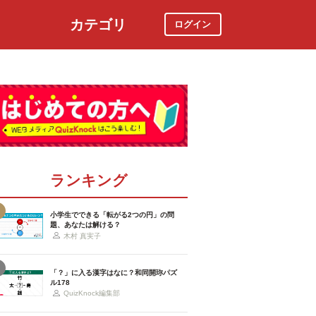
カテゴリ
ログイン
社会
スポーツ
時事ニュース
特集
ランキング
小学生でできる「転がる2つの円」の問
題、あなたは解ける？
木村 真実子
「？」に入る漢字はなに？和同開珎パズ
ル178
QuizKnock編集部