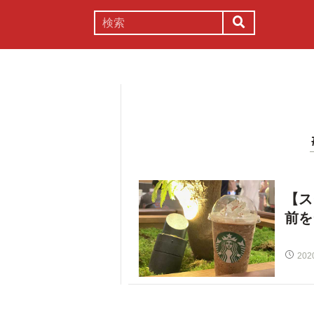
謎解き
コラム
常識
理系
【ス
前を
202