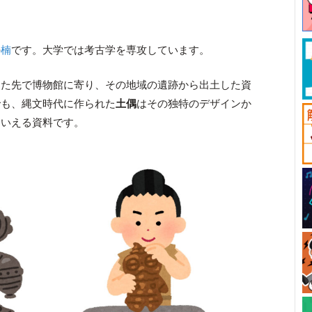
の
楠
です。大学では考古学を専攻しています。
けた先で博物館に寄り、その地域の遺跡から出土した資
でも、縄文時代に作られた
土偶
はその独特のデザインか
もいえる資料です。