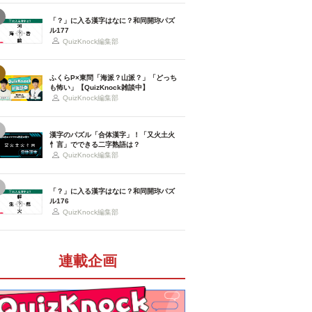
「？」に入る漢字はなに？和同開珎パズ
ル177
QuizKnock編集部
ふくらP×東問「海派？山派？」「どっち
も怖い」【QuizKnock雑談中】
QuizKnock編集部
漢字のパズル「合体漢字」！「又火土火
忄言」でできる二字熟語は？
QuizKnock編集部
「？」に入る漢字はなに？和同開珎パズ
ル176
QuizKnock編集部
連載企画