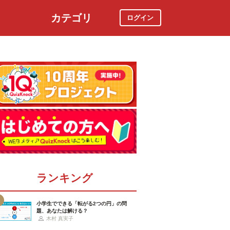
カテゴリ
ログイン
社会
スポーツ
時事ニュース
特集
ランキング
小学生でできる「転がる2つの円」の問
題、あなたは解ける？
木村 真実子