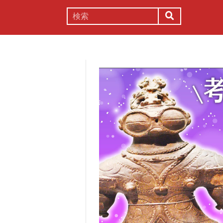
謎解き
コラム
常識
理系