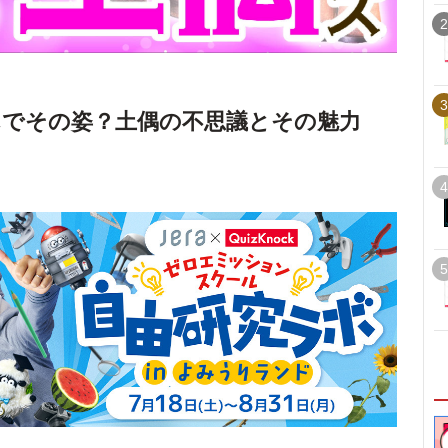
2
3
でその姿？土偶の不思議とその魅力
4
5