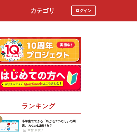
カテゴリ
ログイン
社会
スポーツ
時事ニュース
特集
ランキング
小学生でできる「転がる2つの円」の問
題、あなたは解ける？
木村 真実子