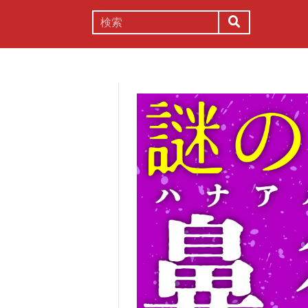
謎解き
コラム
常識
理系