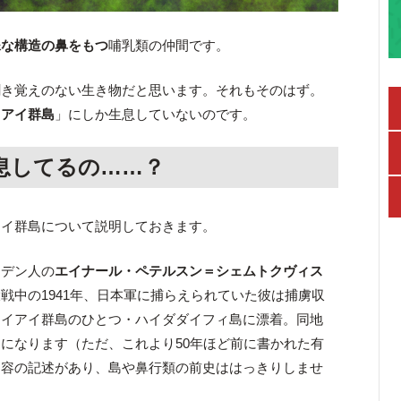
殊な構造の鼻をもつ
哺乳類の仲間です。
聞き覚えのない生き物だと思います。それもそのはず。
イアイ群島
」にしか生息していないのです。
息してるの……？
アイ群島について説明しておきます。
ーデン人の
エイナール・ペテルスン＝シェムトクヴィス
戦中の1941年、日本軍に捕らえられていた彼は捕虜収
アイアイ群島のひとつ・ハイダダイフィ島に漂着。同地
になります（ただ、これより50年ほど前に書かれた有
内容の記述があり、島や鼻行類の前史ははっきりしませ