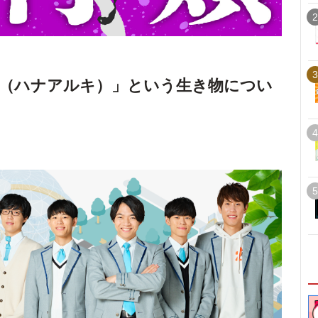
2
3
（ハナアルキ）」という生き物につい
4
5