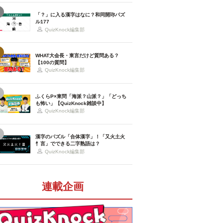
「？」に入る漢字はなに？和同開珎パズ
ル177
QuizKnock編集部
WHAT大会長・東言だけど質問ある？
【100の質問】
QuizKnock編集部
ふくらP×東問「海派？山派？」「どっち
も怖い」【QuizKnock雑談中】
QuizKnock編集部
漢字のパズル「合体漢字」！「又火土火
忄言」でできる二字熟語は？
QuizKnock編集部
連載企画