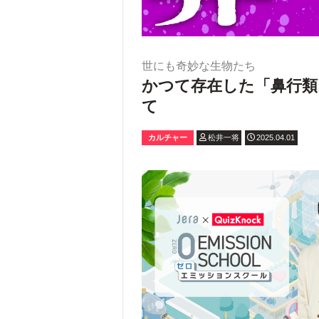
世にも奇妙な生物たち
かつて存在した「鼻行類
て
カルチャー
松井一将
2025.04.01