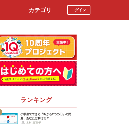
カテゴリ
ログイン
社会
スポーツ
時事ニュース
特集
ランキング
小学生でできる「転がる2つの円」の問
題、あなたは解ける？
木村 真実子