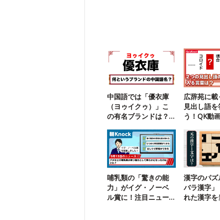
中国語では「優衣庫
広辞苑に載
（ヨゥイクゥ）」こ
見出し語を
の有名ブランドは？
う！QK動
【勘で解ける】
イズに挑戦
哺乳類の「驚きの能
漢字のパズ
力」がイグ・ノーベ
バラ漢字」
ル賞に！注目ニュー
れた漢字を
スをおさらい
【47】