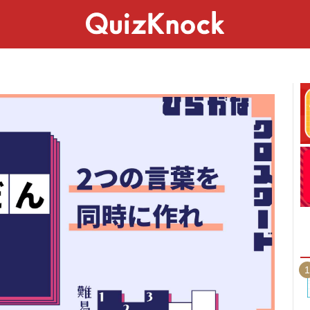
スペシャル
ライフ
ことば
カルチャー
1