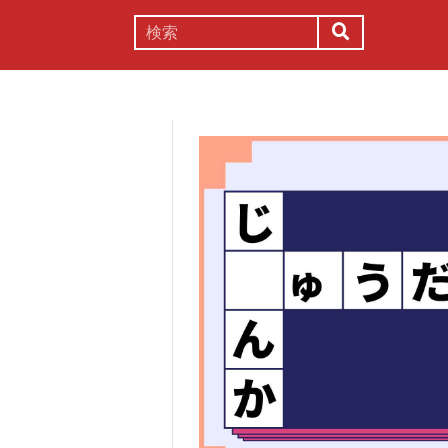
謎解き
コラム
常識
理系