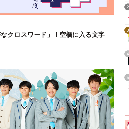
2
3
がなクロスワード」！空欄に入る文字
4
5