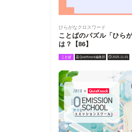
ひらがなクロスワード
ことばのパズル「ひら
は？【86】
ことば
QuizKnock編集部
2025.11.01