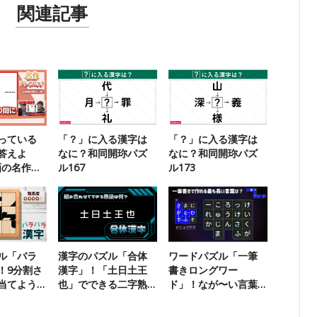
関連記事
っている
「？」に入る漢字は
「？」に入る漢字は
答えよ
なに？和同開珎パズ
なに？和同開珎パズ
画の名作ク
ル167
ル173
ル「バラ
漢字のパズル「合体
ワードパズル「一筆
！9分割さ
漢字」！「土日土王
書きロングワー
当てよう
也」でできる二字熟
ド」！なが〜い言葉
語は？
を探そう【27】