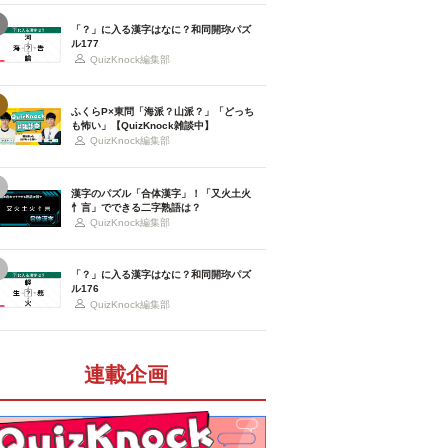
「？」に入る漢字はなに？和同開珎パズ
ル177
QuizKnock編集部
ふくらP×東問「海派？山派？」「どっち
も怖い」【QuizKnock雑談中】
QuizKnock編集部
漢字のパズル「合体漢字」！「又火土火
忄言」でできる二字熟語は？
QuizKnock編集部
「？」に入る漢字はなに？和同開珎パズ
ル176
QuizKnock編集部
連載企画