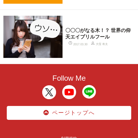
〇〇〇がなる木！？ 世界の仰
天エイプリルフール
大窪 有太
2017.03.30
Follow Me
ページトップへ