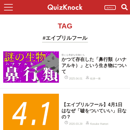
ログイン
TAG
#エイプリルフール
世にも奇妙な生物たち
かつて存在した「鼻行類（ハナ
アルキ）」という生き物につい
て
松井一将
2025.04.01
【エイプリルフール】4月1日
はなぜ「嘘をついていい」日な
の？
2020.03.29
Kosuke Hattori