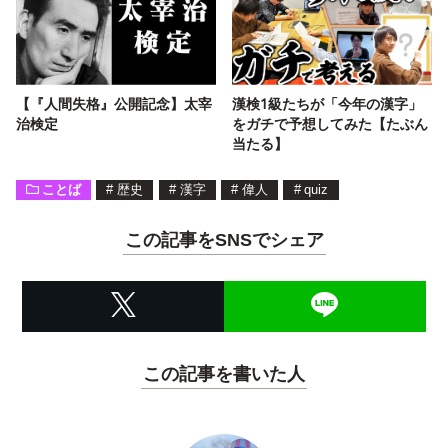
【『人間失格』公開記念】太宰
漢検1級たちが「今年の漢字」
治検定
をガチで予想してみた【たぶん
当たる】
ことば
#
歴史
#
漢字
#
偉人
#
quiz
この記事をSNSでシェア
この記事を書いた人