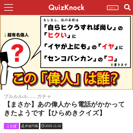
ログイン
プルルルル……ガチャ
【まさか】あの偉人から電話がかかって
きたようです【ひらめきクイズ】
ことば
伊波円蔵
2025.11.02