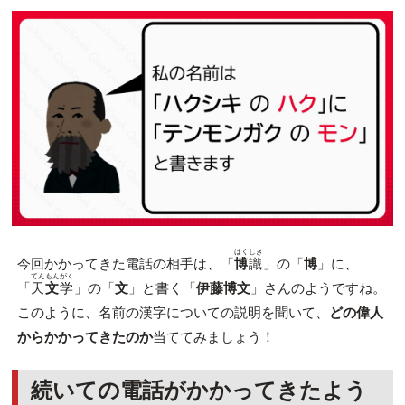
はくしき
今回かかってきた電話の相手は、「
博
識
」の「
博
」に、
てんもんがく
「
天
文
学
」の「
文
」と書く「
伊藤博文
」さんのようですね。
このように、名前の漢字についての説明を聞いて、
どの偉人
からかかってきたのか
当ててみましょう！
続いての電話がかかってきたよう