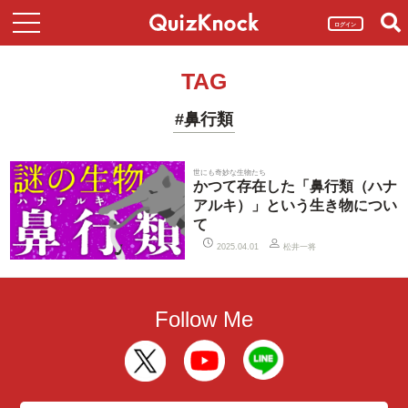
ログイン
TAG
#鼻行類
世にも奇妙な生物たち
かつて存在した「鼻行類（ハナ
アルキ）」という生き物につい
て
松井一将
2025.04.01
Follow Me