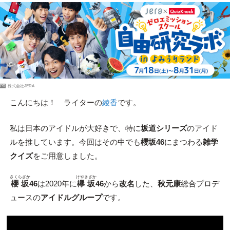
PR
株式会社JERA
こんにちは！ ライターの
綾香
です。
私は日本のアイドルが大好きで、特に
坂道シリーズ
のアイド
ルを推しています。今回はその中でも
櫻坂46
にまつわる
雑学
クイズ
をご用意しました。
さくらざか
けやきざか
櫻坂
46
は2020年に
欅坂
46
から
改名
した、
秋元康
総合プロデ
ュースの
アイドルグループ
です。