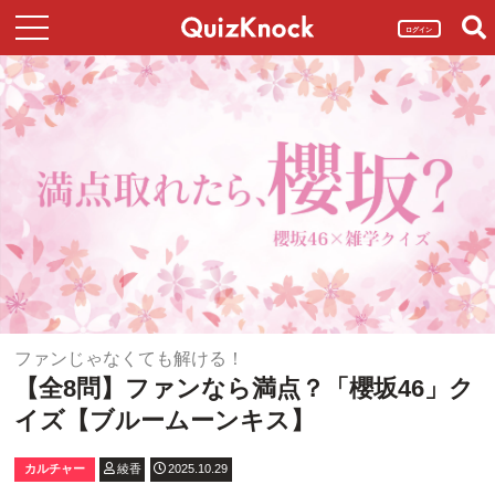
ログイン
ファンじゃなくても解ける！
【全8問】ファンなら満点？「櫻坂46」ク
イズ【ブルームーンキス】
カルチャー
綾香
2025.10.29