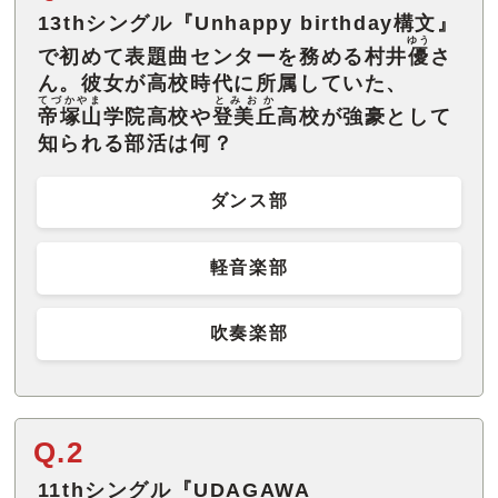
13thシングル『Unhappy birthday構文』
ゆう
で初めて表題曲センターを務める村井
優
さ
ん。彼女が高校時代に所属していた、
てづかやま
とみおか
帝塚山
学院高校や
登美丘
高校が強豪として
知られる部活は何？
ダンス部
軽音楽部
吹奏楽部
Q.2
11thシングル『UDAGAWA