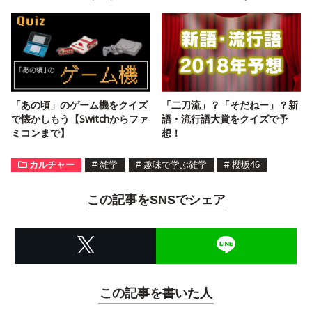
「あの頃」のゲーム機をクイズ
「二刀流」？「そだねー」？新
で懐かしもう【Switchからファ
語・流行語大賞をクイズで予
ミコンまで】
想！
カルチャー
#
雑学
#
趣味で学ぶ雑学
#
櫻坂46
この記事をSNSでシェア
この記事を書いた人