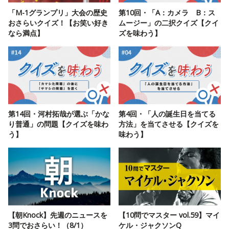
「M-1グランプリ」大会の歴史
第10回・「A：カメラ B：ス
おさらいクイズ！【お笑い好き
ムージー」の二択クイズ【クイ
なら満点】
ズを味わう】
第14回・河村拓哉が選ぶ「かな
第4回・「人の誕生日を当てる
り普通」の問題【クイズを味わ
方法」を当てさせる【クイズを
う】
味わう】
【朝Knock】先週のニュースを
【10問でマスター vol.59】マイ
3問でおさらい！（8/1）
ケル・ジャクソンQ