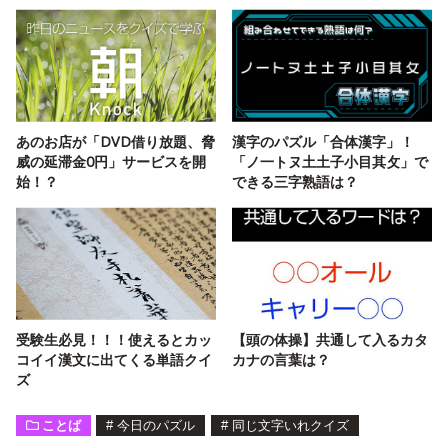
あのお店が「DVD借り放題、脅
漢字のパズル「合体漢字」！
威の延滞金0円」サービスを開
「ノ一トヌ土土子小目其攵」で
始！？
できる三字熟語は？
受験生必見！！！使えるとカッ
【頭の体操】共通して入るカタ
コイイ漢文に出てくる単語クイ
カナの言葉は？
ズ
ことば
#
今日のパズル
#
同じ文字いれクイズ