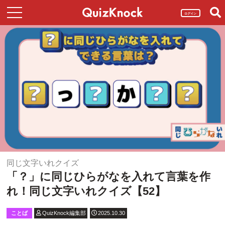
ログイン
同じ文字いれクイズ
「？」に同じひらがなを入れて言葉を作
れ！同じ文字いれクイズ【52】
ことば
QuizKnock編集部
2025.10.30