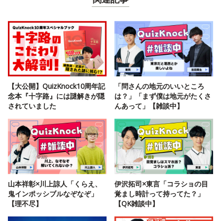
【大公開】QuizKnock10周年記
「問さんの地元のいいところ
念本『十字路』には謎解きが隠
は？」「まず僕は地元がたくさ
されていました
んあって」【雑談中】
山本祥彰×川上諒人「くらえ、
伊沢拓司×東言「コラショの目
鬼インポッシブルなぞなぞ」
覚まし時計って持ってた？」
【理不尽】
【QK雑談中】