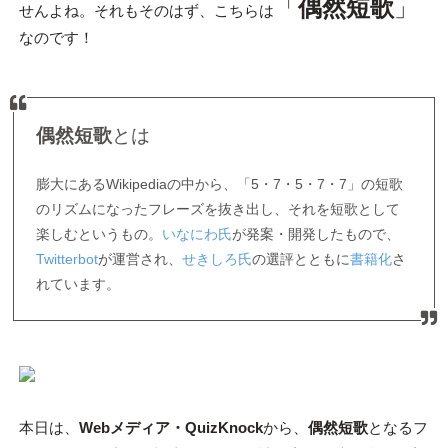
「
偶然短歌
」
せんよね。それもそのはず、こちらは
なのです！
偶然短歌
とは
膨大にあるWikipediaの中から、「5・7・5・7・7」の短歌
のリズムになったフレーズを抜き出し、それを短歌として
楽しむというもの。
いなにわ氏
が発案・開発したもので、
Twitterbot
が運営され、
せきしろ氏
の選評とともに
書籍化
さ
れています。
本日は、
Webメディア・QuizKnock
から、
偶然短歌
となるフ