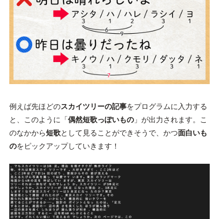
例えば先ほどの
スカイツリーの記事
をプログラムに入力する
と、このように「
偶然短歌っぽいもの
」が出力されます。こ
のなかから
短歌
として見ることができそうで、かつ
面白いも
の
をピックアップしていきます！