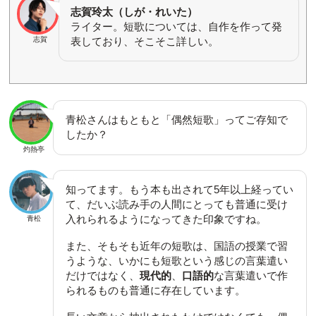
志賀玲太（しが・れいた）
ライター。短歌については、自作を作って発
表しており、そこそこ詳しい。
志賀
青松さんはもともと「偶然短歌」ってご存知で
したか？
灼熱亭
知ってます。もう本も出されて5年以上経ってい
て、だいぶ読み手の人間にとっても普通に受け
入れられるようになってきた印象ですね。
青松
また、そもそも近年の短歌は、国語の授業で習
うような、いかにも短歌という感じの言葉遣い
だけではなく、
現代的
、
口語的
な言葉遣いで作
られるものも普通に存在しています。