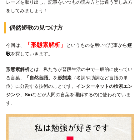
レーズを取り出し、記事をいつもの読み方とは違う楽しみ方
をしてみましょう！
偶然短歌の見つけ方
「形態素解析」
今回は、
というものを用いて記事から
短
歌
を探していきます。
形態素解析
とは、私たちが普段生活の中で一般的に使ってい
る言葉、
「自然言語」
を
形態素
（名詞や助詞など言語の単
位）に分割する技術のことです。
インターネットの検索エン
ジン
や、
Siri
などが人間の言葉を理解するのに使われていま
す。