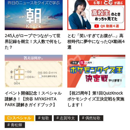
245人がロープでつながって世
とむ「笑いすぎてお腹が…」高
界記録を樹立！大人数で何をし
校時代に夢中になったQK動画4
た？
選
イベント開催記念！スペシャル
【祝25周年】第1回QuizKnock
謎解き！【渋谷 MIYASHITA
ポケモンクイズ王決定戦を実施
PARK 謎解きガイドブック】
します！
スペシャル
#
短歌
#
志賀玲太
#
偶然短歌
#
青松輝