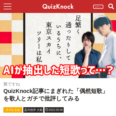
ログイン
雅ですね
QuizKnock記事にまぎれた「偶然短歌」
を歌人とガチで批評してみる
スペシャル
灼熱亭 火焔
2022.09.08