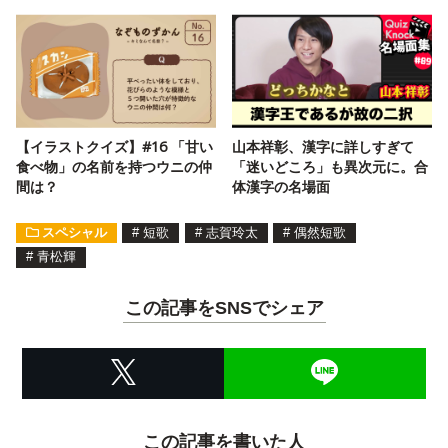
【イラストクイズ】#16 「甘い
山本祥彰、漢字に詳しすぎて
食べ物」の名前を持つウニの仲
「迷いどころ」も異次元に。合
間は？
体漢字の名場面
スペシャル
#
短歌
#
志賀玲太
#
偶然短歌
#
青松輝
この記事をSNSでシェア
この記事を書いた人