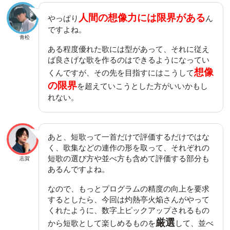
人間の想像力には限界がある
やっぱり
ん
ですよね。
青松
ある程度優れた歌には型があって、それに従え
ば良さげな歌を作るのはできるようになってい
想像
くんですが、その先を目指すにはこうして
の限界
を超えていこうとした方がいいかもし
れない。
あと、短歌って一首だけで評価するだけではな
く、歌集などの連作の形を取って、それぞれの
短歌の選び方や並べ方も含めて評価する部分も
志賀
あるんですよね。
なので、もっとプログラムの精度の向上を要求
するとしたら、今回は灼熱亭火焔さんがやって
くれたように、数字上ピックアップされるもの
厳選
から短歌として楽しめるものを
して、並べ