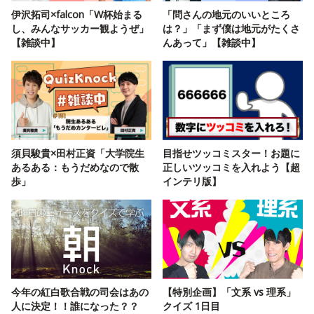
伊沢拓司×falcon「W杯始まる
「問さんの地元のいいところ
し、みんなサッカー観ようぜ」
は？」「まず僕は地元がたくさ
【雑談中】
んあって」【雑談中】
須貝駿貴×田村正資「大学院生
目指せツッコミスター！お題に
あるある：もうだめなので散
正しいツッコミを入れよう【超
歩」
インテリ版】
今年の紅白歌合戦の司会はあの
【特別企画】「文系 vs 理系」
人に決定！！誰になった？？
クイズ 1日目