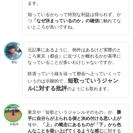
ます。
知っているからって特別な利益は得られず、か
つ
「なぜ決まっているのか」の確信
に触れてな
いところが良いですね。
元記事にあるように、例外はあるけど実際のと
ころ東京（都会）に近づくか離れるかが基準に
なっていることが多いわけじゃないですか。
青松
鉄道っていう線を辿って都会へ上っていくって
短歌っていうジャン
いうのは示唆的で、
ルに対する批評
のようにも取れます。
東京や「短歌というジャンルそのもの」が、
勝
手に自分らが上られる側と決め付ける思い上が
り
や、
「上」の概念にあるものが「下」から色
灼熱亭
んなことを吸い上げてくるような感じ
に対する