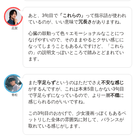
あと、3句目で
「これらの」
って指示語が使われ
ているのが、いい意味で
冗長さ
がありますね。
志賀
心臓の鼓動って色々エモーショナルなことにつ
なげやすいので、そのままやるとクサい感じに
なってしまうこともあるんですけど、「これら
の」の説明文っぽいところで踏みとどまれてい
ます。
また
字足らず
というのはただでさえ
不安な感じ
がするんですが、これは本来5音しかない3句目
で字足らずになっているので、より一層
不穏
に
青松
感じられるのがいいですね。
この3句目のおかげで、少女漫画っぽくもあるベ
ットリした全体の雰囲気に対して、バランスが
取れている感じがします。