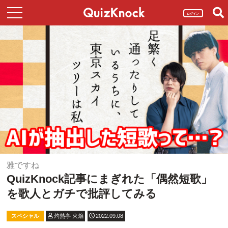
ログイン
雅ですね
QuizKnock記事にまぎれた「偶然短歌」
を歌人とガチで批評してみる
スペシャル
灼熱亭 火焔
2022.09.08