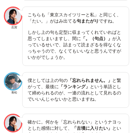
こちらも「東京スカイツリーと私」と同じく、
「たい。」がはみ出てる
句またがり
ですね。
志賀
しかし上の句も定型に収まってくれていればと
思ってしまいますし、間に
「。（句点）」
が入
っているせいで、詰まって読まざるを得なくな
っちゃうので、なくてもいいなと思うんですが
いかがでしょうか。
僕としては上の句の
「忘れられません。」
と繋
がって、最後に
「ランキング」
という単語とし
て締められるのが、一連の流れとして見れるの
青松
でいいんじゃないかと思いますね。
確かに。何かを「忘れられない」というナヨっ
とした感情に対して、
「古墳に入りたい」
とい