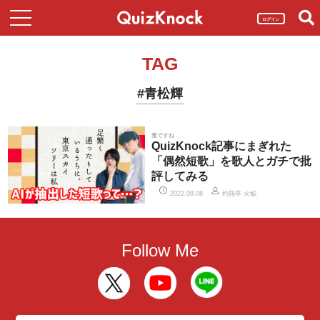
ログイン
TAG
#青松輝
雅ですね
QuizKnock記事にまぎれた
「偶然短歌」を歌人とガチで批
評してみる
灼熱亭 火焔
2022.09.08
Follow Me