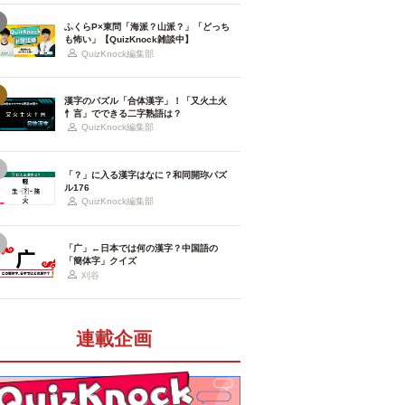
ふくらP×東問「海派？山派？」「どっち
も怖い」【QuizKnock雑談中】
QuizKnock編集部
漢字のパズル「合体漢字」！「又火土火
忄言」でできる二字熟語は？
QuizKnock編集部
「？」に入る漢字はなに？和同開珎パズ
ル176
QuizKnock編集部
「广」←日本では何の漢字？中国語の
「簡体字」クイズ
刈谷
連載企画