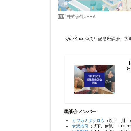
株式会社JERA
PR
QuizKnock3周年記念座談会
【
と
座談会メンバー
カワカミタクロウ
（以下、川上）
伊沢拓司
（以下、伊沢）：Qui