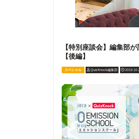
【特別座談会】編集部が語
【後編】
スペシャル
QuizKnock編集部
2019.10.