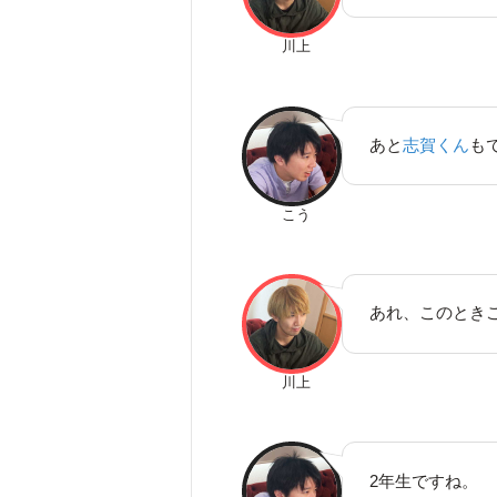
川上
あと
志賀くん
も
こう
あれ、このとき
川上
2年生ですね。