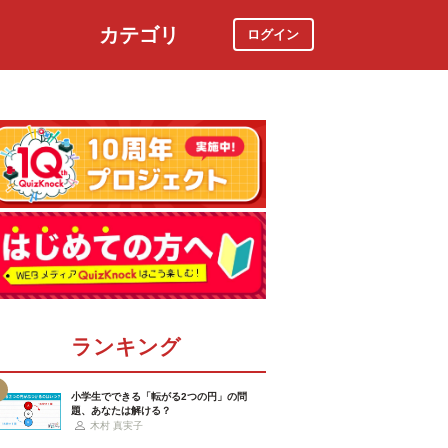
カテゴリ
ログイン
社会
スポーツ
時事ニュース
特集
ランキング
小学生でできる「転がる2つの円」の問
題、あなたは解ける？
木村 真実子