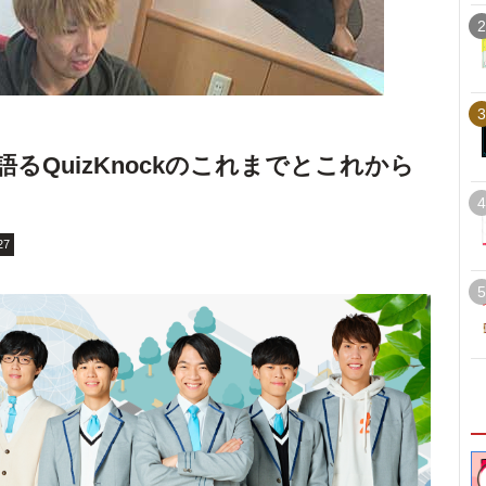
2
3
るQuizKnockのこれまでとこれから
4
27
5