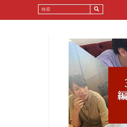
謎解き
コラム
常識
理系