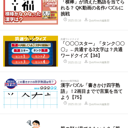
「横棒」が消えた熟語を当てら
れる？ QK動画の名作パズルに
挑戦
QuizKnock編集部
2025.03.16
共通ワードクイズ
「〇〇〇スター」「タンク〇〇
〇」←共通する3文字は？共通
ワードクイズ【34】
QuizKnock編集部
2025.03.12
書きかけ四字熟語
漢字パズル「書きかけ四字熟
語」！2画目までで言葉を当て
よう【75】
QuizKnock編集部
2025.03.10