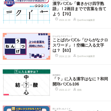
漢字パズル「書きかけ四字熟
語」！2画目までで言葉を当て
よう【70】
QuizKnock編集部
2024.12.30
ひらがなクロスワード
ことばのパズル「ひらがなクロ
スワード」！空欄に入る文字
は？【63】
QuizKnock編集部
2024.12.28
和同開珎
「？」に入る漢字はなに？和同
開珎パズル106
胡桃
2024.12.27
同じ文字いれクイズ