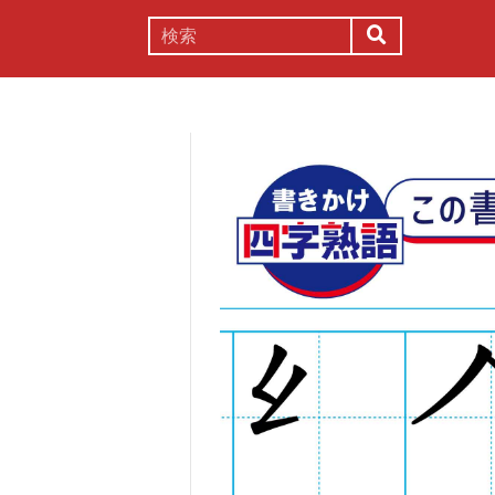
謎解き
コラム
常識
理系