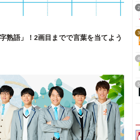
2
3
字熟語」！2画目までで言葉を当てよう
4
5