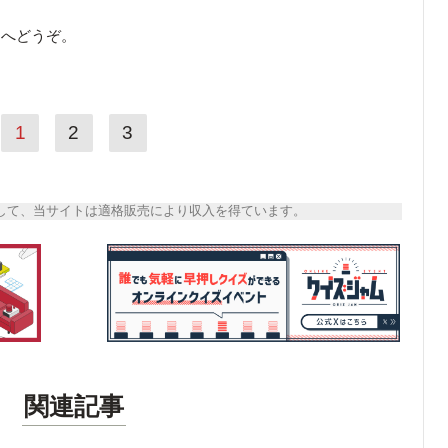
ら
へどうぞ。
1
2
3
トとして、当サイトは適格販売により収入を得ています。
関連記事