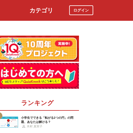
カテゴリ
ログイン
社会
スポーツ
時事ニュース
特集
ランキング
小学生でできる「転がる2つの円」の問
題、あなたは解ける？
木村 真実子