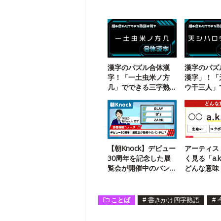
漢字のパズル合体漢
漢字のパズ
字！「一土虫米ノ方
漢字」！「
几」でできる三字熟
ウ干三人」
語は？
二字熟語は
【朝Knock】デビュー
アーティス
30周年を記念した展
く見る「a.k
覧会が開催中のバン
どんな意味
ドは？
の一問】
ことば
#
書きかけ四字熟語
#