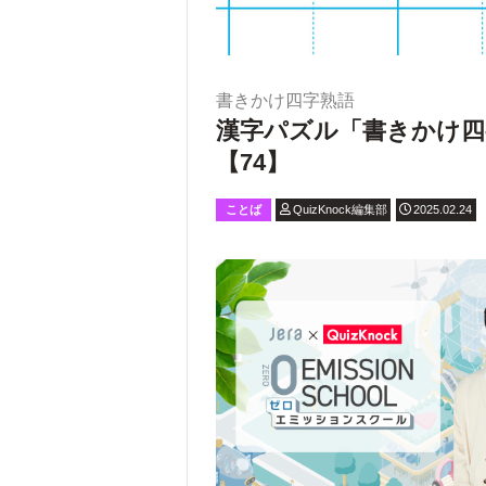
書きかけ四字熟語
漢字パズル「書きかけ四
【74】
ことば
QuizKnock編集部
2025.02.24