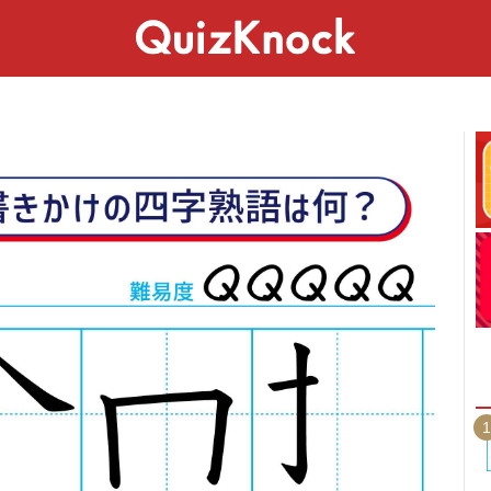
スペシャル
ライフ
ことば
カルチャー
1