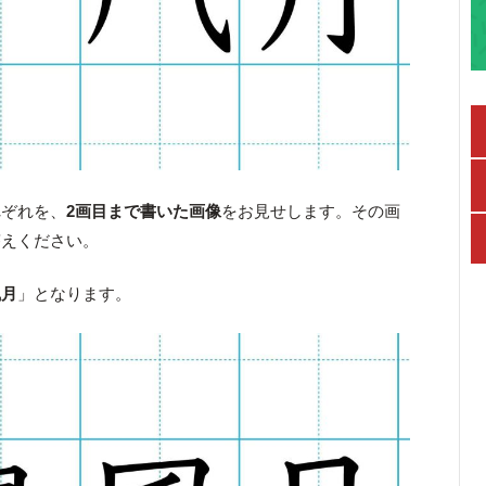
れぞれを、
2画目まで書いた画像
をお見せします。その画
答えください。
風月
」となります。