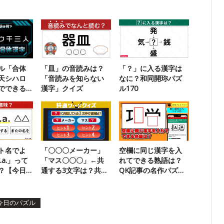
ル「合体
「皿」の音読みは？
「？」に入る漢字は
天シハロ
「音読みを知らない
なに？和同開珎パズ
でできる
漢字」クイズ
ル170
？
ト名でよ
「〇〇〇メーカー」
空欄に同じ漢字を入
.a.」って
「マス〇〇〇」←共
れてできる熟語は？
？【今日
通する3文字は？共通
QK記事の名作パズル
ワードクイズ【22】
に挑戦
今日のパズル