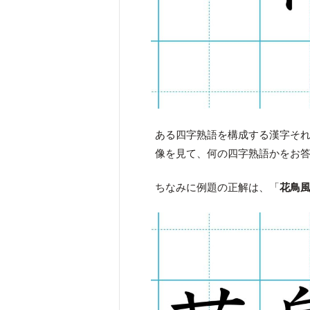
ある四字熟語を構成する漢字そ
像を見て、何の四字熟語かをお
ちなみに例題の正解は、「
花鳥