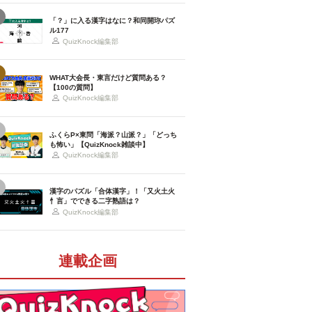
「？」に入る漢字はなに？和同開珎パズ
ル177
QuizKnock編集部
WHAT大会長・東言だけど質問ある？
【100の質問】
QuizKnock編集部
ふくらP×東問「海派？山派？」「どっち
も怖い」【QuizKnock雑談中】
QuizKnock編集部
漢字のパズル「合体漢字」！「又火土火
忄言」でできる二字熟語は？
QuizKnock編集部
連載企画