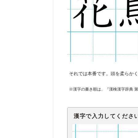
それでは本番です。頭を柔らか
※漢字の書き順は、『漢検漢字辞典 
漢字で入力してくださ