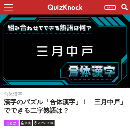
ログイン
合体漢字
漢字のパズル「合体漢字」！「三月中戸」
でできる二字熟語は？
ことば
胡桃
2025.03.04