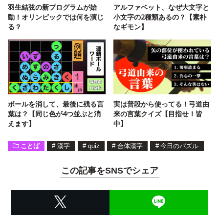
羽生結弦の新プログラムが始
アルファベット、なぜ大文字と
動！オリンピックでは何を演じ
小文字の2種類あるの？【素朴
る？
なギモン】
ボールを消して、最後に残る言
実は普段から使ってる！弓道由
葉は？【同じ色が4つ並ぶと消
来の言葉クイズ【目指せ！皆
えます】
中】
ことば
#
漢字
#
quiz
#
合体漢字
#
今日のパズル
この記事をSNSでシェア