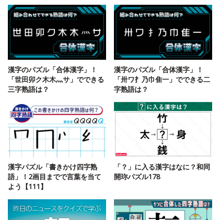
漢字のパズル「合体漢字」！
漢字のパズル「合体漢字」！
「世田卯ク木木灬サ」でできる
「卅ワ扌乃巾隹一」でできる二
三字熟語は？
字熟語は？
漢字パズル「書きかけ四字熟
「？」に入る漢字はなに？和同
語」！2画目までで言葉を当て
開珎パズル178
よう【111】