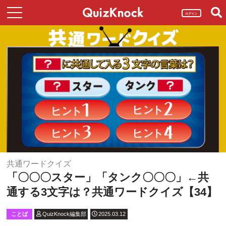
ログイン
共通ワードクイズ
「〇〇〇スター」「タンク〇〇〇」←共
通する3文字は？共通ワードクイズ【34】
ことば
QuizKnock編集部
2025.03.12