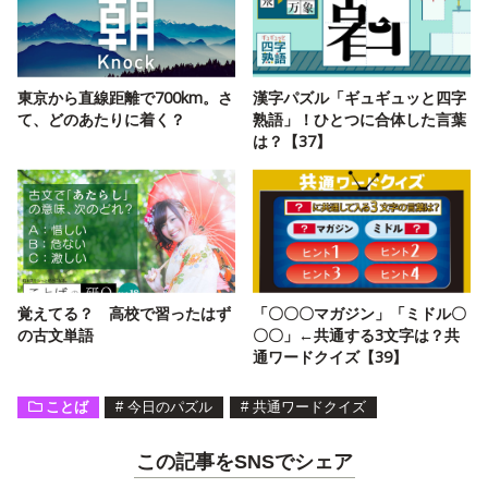
東京から直線距離で700km。さ
漢字パズル「ギュギュッと四字
て、どのあたりに着く？
熟語」！ひとつに合体した言葉
は？【37】
覚えてる？ 高校で習ったはず
「〇〇〇マガジン」「ミドル〇
の古文単語
〇〇」←共通する3文字は？共
通ワードクイズ【39】
ことば
#
今日のパズル
#
共通ワードクイズ
この記事をSNSでシェア