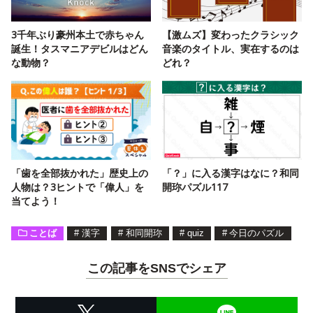
3千年ぶり豪州本土で赤ちゃん
【激ムズ】変わったクラシック
誕生！タスマニアデビルはどん
音楽のタイトル、実在するのは
な動物？
どれ？
「歯を全部抜かれた」歴史上の
「？」に入る漢字はなに？和同
人物は？3ヒントで「偉人」を
開珎パズル117
当てよう！
ことば
#
漢字
#
和同開珎
#
quiz
#
今日のパズル
この記事をSNSでシェア