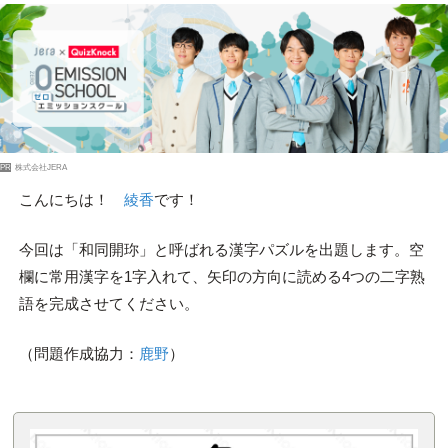
PR
株式会社JERA
こんにちは！
綾香
です！
今回は「和同開珎」と呼ばれる漢字パズルを出題します。空
欄に常用漢字を1字入れて、矢印の方向に読める4つの二字熟
語を完成させてください。
（問題作成協力：
鹿野
）