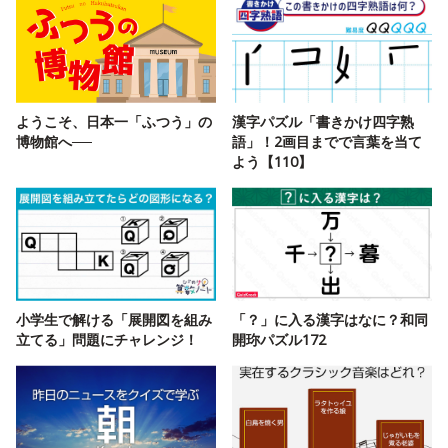
ようこそ、日本一「ふつう」の
漢字パズル「書きかけ四字熟
博物館へ──
語」！2画目までで言葉を当て
よう【110】
小学生で解ける「展開図を組み
「？」に入る漢字はなに？和同
立てる」問題にチャレンジ！
開珎パズル172