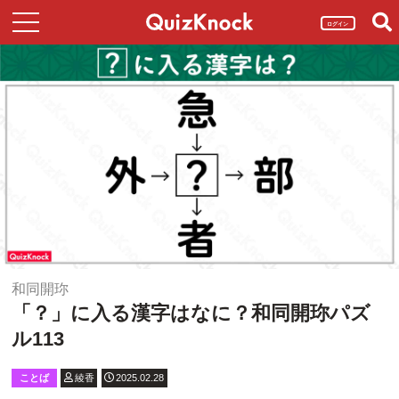
ログイン
和同開珎
「？」に入る漢字はなに？和同開珎パズ
ル113
ことば
綾香
2025.02.28