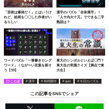
「芸術は爆発だ！」とはいうけ
漢字のパズル「合体漢字」！
れど、絵画を〇〇した作者がい
「人サ内火十兀」でできる二字
るらしい
熟語は？
ワードパズル「一筆書きロング
東大のシンボルといえば〇門？
ワード」！なが〜い言葉を探そ
東大生の常識クイズ【満点で東
う【59】
大生】
ことば
#
漢字
#
和同開珎
#
quiz
#
今日のパズル
この記事をSNSでシェア