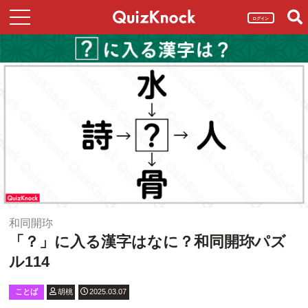
ログイン
和同開珎
「？」に入る漢字はなに？和同開珎パズ
ル114
ことば
胡桃
2025.03.07