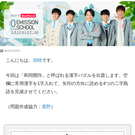
PR
株式会社JERA
こんにちは、
胡桃
です。
今回は「和同開珎」と呼ばれる漢字パズルを出題します。空
欄に常用漢字を1字入れて、矢印の方向に読める4つの二字熟
語を完成させてください。
（問題作成協力：
鹿野
）