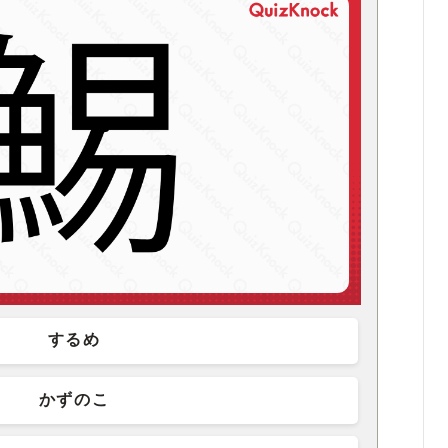
するめ
かずのこ