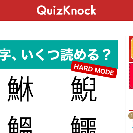
スペシャル
ライフ
ことば
カルチャー
1