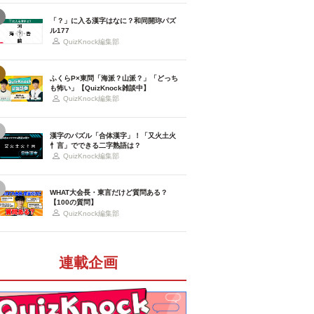
「？」に入る漢字はなに？和同開珎パズ
ル177
QuizKnock編集部
ふくらP×東問「海派？山派？」「どっち
も怖い」【QuizKnock雑談中】
QuizKnock編集部
漢字のパズル「合体漢字」！「又火土火
忄言」でできる二字熟語は？
QuizKnock編集部
WHAT大会長・東言だけど質問ある？
【100の質問】
QuizKnock編集部
連載企画