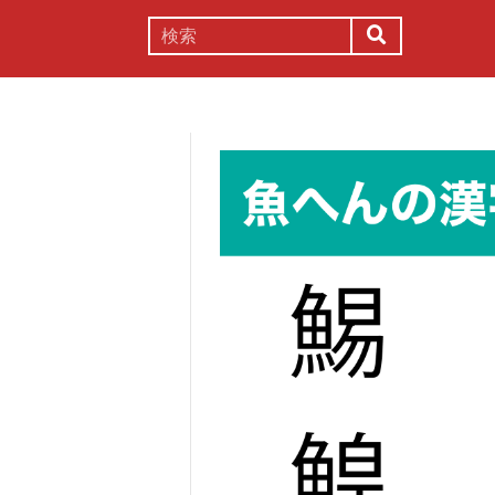
謎解き
コラム
常識
理系