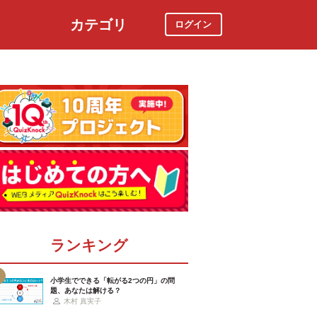
カテゴリ
ログイン
社会
スポーツ
時事ニュース
特集
ランキング
小学生でできる「転がる2つの円」の問
題、あなたは解ける？
木村 真実子