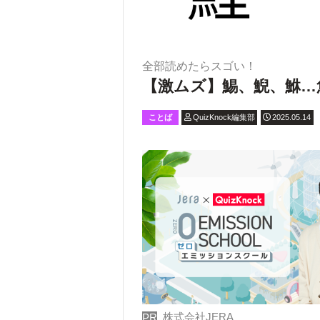
全部読めたらスゴい！
【激ムズ】鯣、鯢、鮴…
ことば
QuizKnock編集部
2025.05.14
株式会社JERA
PR