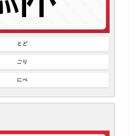
とど
ごり
にべ