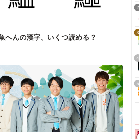
2
3
魚へんの漢字、いくつ読める？
4
5