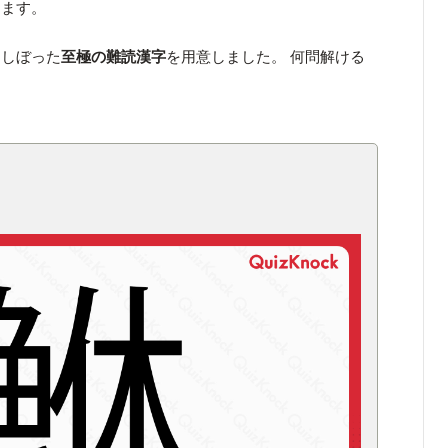
ります。
にしぼった
至極の難読漢字
を用意しました。 何問解ける
！