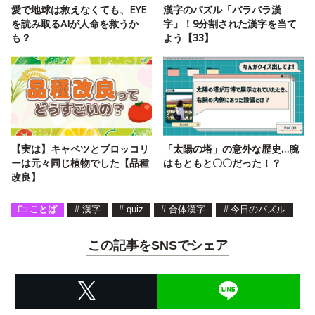
愛で地球は救えなくても、EYE
漢字のパズル「バラバラ漢
を読み取るAIが人命を救うか
字」！9分割された漢字を当て
も？
よう【33】
【実は】キャベツとブロッコリ
「太陽の塔」の意外な歴史…腕
ーは元々同じ植物でした【品種
はもともと〇〇だった！？
改良】
ことば
#
漢字
#
quiz
#
合体漢字
#
今日のパズル
この記事をSNSでシェア