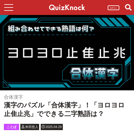
ログイン
合体漢字
漢字のパズル「合体漢字」！「ヨロヨロ
止隹止兆」でできる二字熟語は？
ことば
米田悠人
2025.04.29