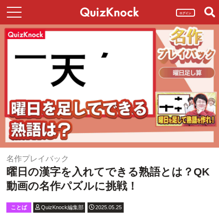
ログイン
名作プレイバック
曜日の漢字を入れてできる熟語とは？QK
動画の名作パズルに挑戦！
ことば
QuizKnock編集部
2025.05.25