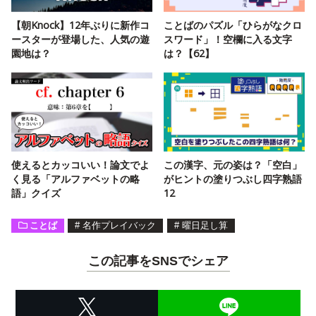
【朝Knock】12年ぶりに新作コ
ことばのパズル「ひらがなクロ
ースターが登場した、人気の遊
スワード」！空欄に入る文字
園地は？
は？【62】
使えるとカッコいい！論文でよ
この漢字、元の姿は？「空白」
く見る「アルファベットの略
がヒントの塗りつぶし四字熟語
語」クイズ
12
ことば
#
名作プレイバック
#
曜日足し算
この記事をSNSでシェア