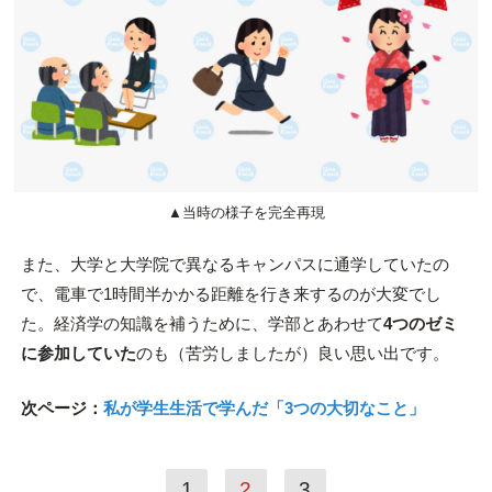
▲当時の様子を完全再現
また、大学と大学院で異なるキャンパスに通学していたの
で、電車で1時間半かかる距離を行き来するのが大変でし
た。経済学の知識を補うために、学部とあわせて
4つのゼミ
に参加していた
のも（苦労しましたが）良い思い出です。
次ページ：
私が学生生活で学んだ「3つの大切なこと」
1
2
3