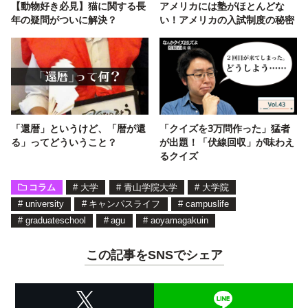
【動物好き必見】猫に関する長
アメリカには塾がほとんどな
年の疑問がついに解決？
い！アメリカの入試制度の秘密
「還暦」というけど、「暦が還
「クイズを3万問作った」猛者
る」ってどういうこと？
が出題！「伏線回収」が味わえ
るクイズ
コラム
#
大学
#
青山学院大学
#
大学院
#
university
#
キャンパスライフ
#
campuslife
#
graduateschool
#
agu
#
aoyamagakuin
この記事をSNSでシェア