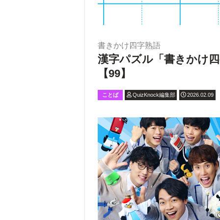
書きかけ四字熟語
漢字パズル「書きかけ四
【99】
ことば
QuizKnock編集部
2026.02.09