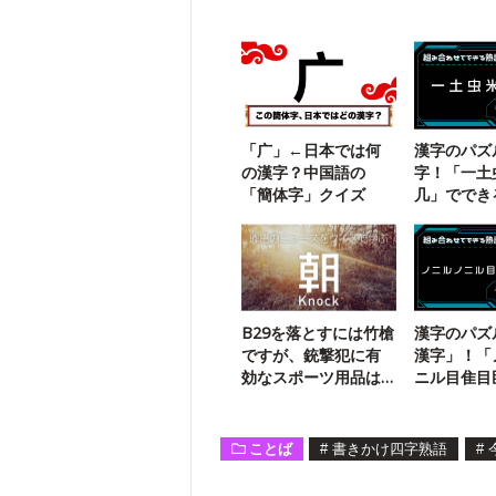
「广」←日本では何
漢字のパズ
の漢字？中国語の
字！「一土
「簡体字」クイズ
几」ででき
語は？
B29を落とすには竹槍
漢字のパズ
ですが、銃撃犯に有
漢字」！「
効なスポーツ用品は
ニル目隹目
何？
でできる三
は？
ことば
#
書きかけ四字熟語
#