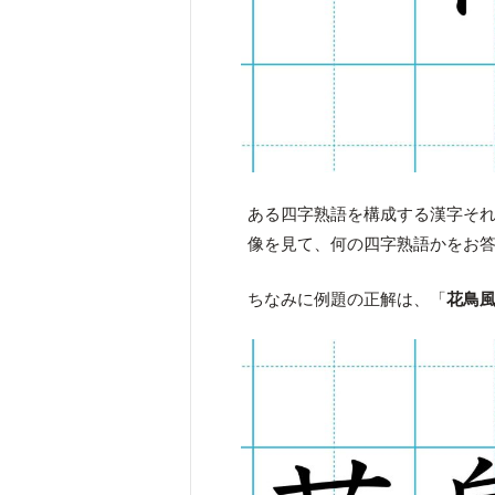
ある四字熟語を構成する漢字そ
像を見て、何の四字熟語かをお
ちなみに例題の正解は、「
花鳥