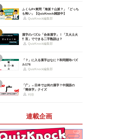
ふくらP×東問「海派？山派？」「どっち
も怖い」【QuizKnock雑談中】
QuizKnock編集部
漢字のパズル「合体漢字」！「又火土火
忄言」でできる二字熟語は？
QuizKnock編集部
「？」に入る漢字はなに？和同開珎パズ
ル176
QuizKnock編集部
「广」←日本では何の漢字？中国語の
「簡体字」クイズ
刈谷
連載企画