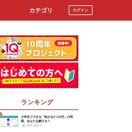
カテゴリ
ログイン
社会
スポーツ
時事ニュース
特集
ランキング
小学生でできる「転がる2つの円」の問
題、あなたは解ける？
木村 真実子