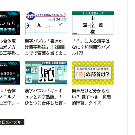
ル合体漢
漢字パズル「書きか
「？」に入る漢字は
虫米ノ方
け四字熟語」！2画目
なに？和同開珎パズ
る三字熟
までで言葉を当てよ
ル173
う【106】
ル「合体
漢字パズル「ギュギ
簡単だけど分からな
ノニルノ
ュッと四字熟語」！
い？ 愛すべき「変態
臣三中」
ひとつに合体した言
的部首」クイズ
字熟語
葉は？【53】
今日のパズル