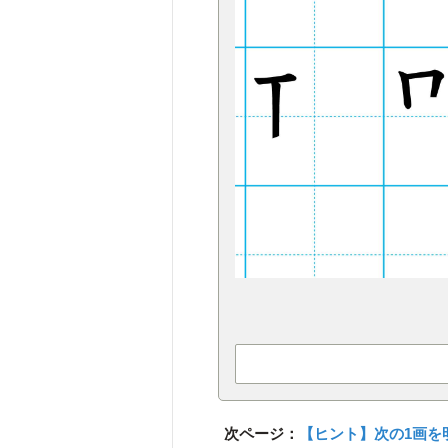
次ページ：
【ヒント】次の1画を