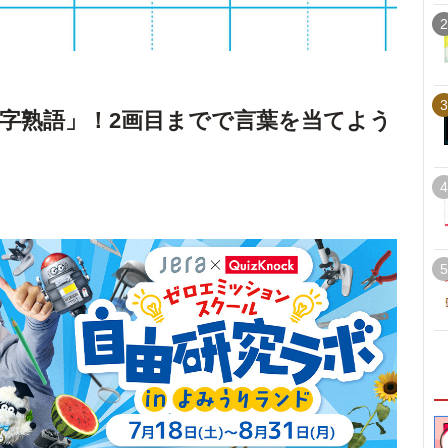
2
3
字熟語」！2画目までで言葉を当てよう
4
5