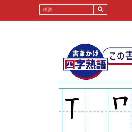
謎解き
コラム
常識
理系