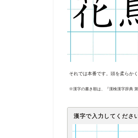
それでは本番です。頭を柔らか
※漢字の書き順は、『漢検漢字辞典 
漢字で入力してくださ