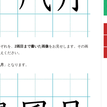
れぞれを、
2画目まで書いた画像
をお見せします。その画
答えください。
風月
」となります。