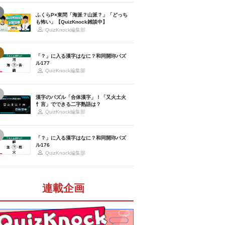
ふくらP×東問「海派？山派？」「どっち
も怖い」【QuizKnock雑談中】
QuizKnock編集部
「？」に入る漢字はなに？和同開珎パズ
ル177
QuizKnock編集部
漢字のパズル「合体漢字」！「又火土火
忄言」でできる二字熟語は？
QuizKnock編集部
「？」に入る漢字はなに？和同開珎パズ
ル176
QuizKnock編集部
連載企画