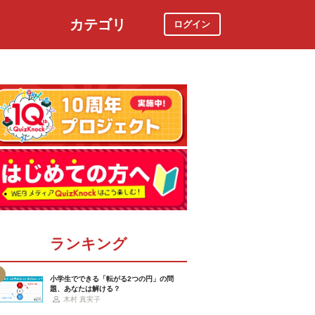
カテゴリ
ログイン
社会
スポーツ
時事ニュース
特集
ランキング
小学生でできる「転がる2つの円」の問
題、あなたは解ける？
木村 真実子