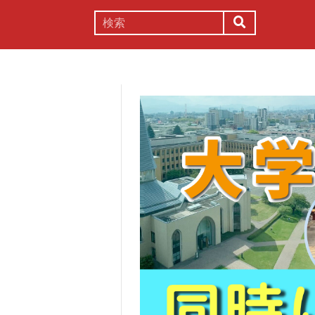
謎解き
コラム
常識
理系