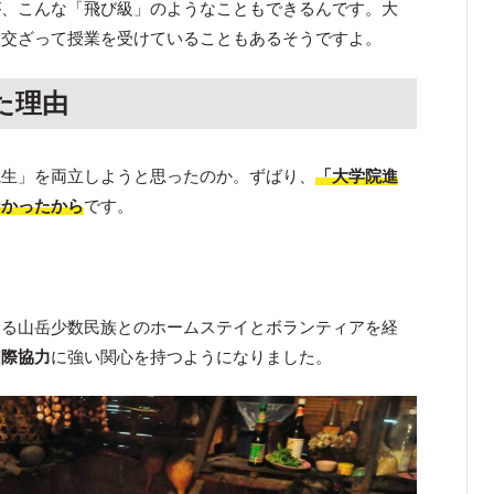
が、こんな「飛び級」のようなこともできるんです。大
に交ざって授業を受けていることもあるそうですよ。
た理由
院生」を両立しようと思ったのか。ずばり、
「大学院進
なかったから
です。
する山岳少数民族とのホームステイとボランティアを経
国際協力
に強い関心を持つようになりました。