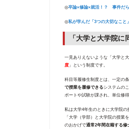
◎
卒論×修論×就活！？ 事件だら
◎
私が学んだ「3つの大切なこと
「大学と大学院に
一見ありえないような「大学と
度
」という制度です。
科目等履修生制度とは、一定の
で授業を履修できる
システムの
ポートや試験が課され、単位修
私は大学4年生のときに大学院の
「大学（学部）と大学院の授業
のおかげで
通常2年間在籍する修