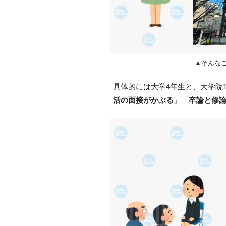
▲そんな
具体的には大学4年生と、大学院
活の面接がかぶる
」「
卒論と修