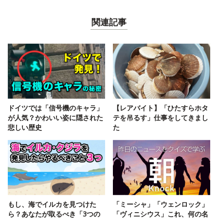
関連記事
ドイツでは「信号機のキャラ」
【レアバイト】「ひたすらホタ
が人気？かわいい姿に隠された
テを吊るす」仕事をしてきまし
悲しい歴史
た
もし、海でイルカを見つけた
「ミーシャ」「ウェンロック」
ら？あなたが取るべき「3つの
「ヴィニシウス」これ、何の名