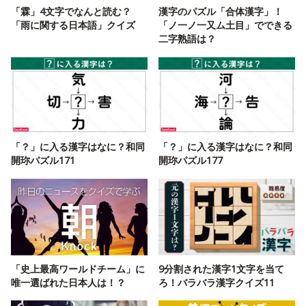
「霖」4文字でなんと読む？
漢字のパズル「合体漢字」！
「雨に関する日本語」クイズ
「ノ一ノ一又ム土目」でできる
二字熟語は？
「？」に入る漢字はなに？和同
「？」に入る漢字はなに？和同
開珎パズル171
開珎パズル177
「史上最高ワールドチーム」に
9分割された漢字1文字を当て
唯一選ばれた日本人は！？
ろ！バラバラ漢字クイズ11