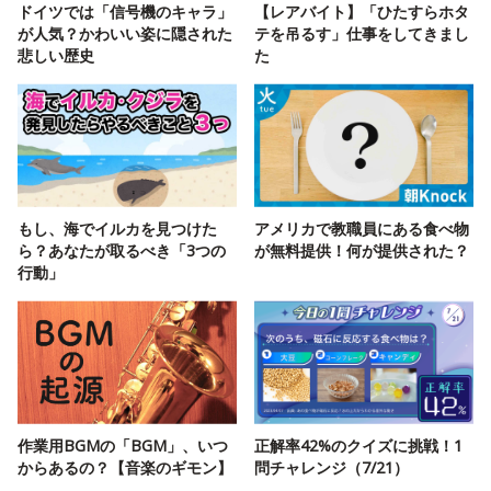
ドイツでは「信号機のキャラ」
【レアバイト】「ひたすらホタ
が人気？かわいい姿に隠された
テを吊るす」仕事をしてきまし
悲しい歴史
た
もし、海でイルカを見つけた
アメリカで教職員にある食べ物
ら？あなたが取るべき「3つの
が無料提供！何が提供された？
行動」
作業用BGMの「BGM」、いつ
正解率42%のクイズに挑戦！1
からあるの？【音楽のギモン】
問チャレンジ（7/21）