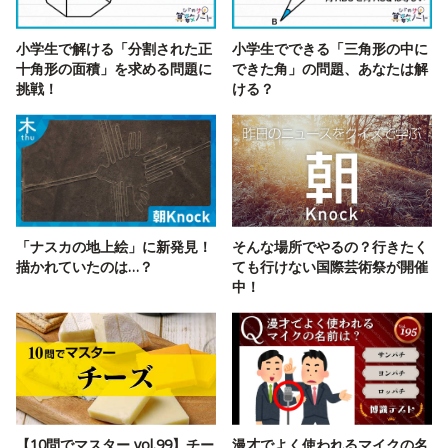
小学生で解ける「分割された正
小学生でできる「三角形の中に
十角形の面積」を求める問題に
できた角」の問題、あなたは解
挑戦！
ける？
「ナスカの地上絵」に新発見！
そんな場所でやるの？行きたく
描かれていたのは…？
ても行けない国際芸術祭が開催
中！
【10問でマスター vol.99】チー
漫才でよく使われるマイクの名