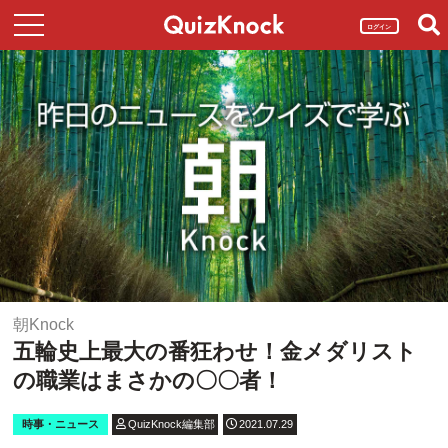
ログイン
朝Knock
五輪史上最大の番狂わせ！金メダリスト
の職業はまさかの〇〇者！
時事・ニュース
QuizKnock編集部
2021.07.29