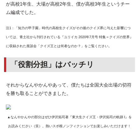
が高校1年生、大場が高校2年生、僕が高校3年生というチー
ム編成でした。
注1：「知力の甲子園」時代の高校生クイズがその後のクイズ界に与えた影響につ
いては、青土社から刊行されている『ユリイカ 2020年7月号 特集＝クイズの世界』
に収録された座談会「クイズ王とは何者なのか？」をご覧ください。
「役割分担」はバッチリ
それからなんやかんやあって、僕たちは全国大会出場の切符
を勝ち取ることができました。
▲なんやかんやの部分はぜひ伊沢拓司著『東大生クイズ王・伊沢拓司の軌跡 Ⅰ』を
お読みください（笑）。熱いスポ根ノンフィクションでお楽しみいただけます！