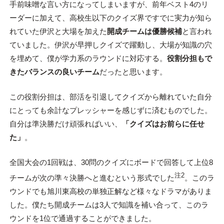
手前味噌な言い方になってしまいますが、前年ベスト4のリ
ーダーに加えて、高校生以下のクイズ界ですでに実力が知ら
れていた伊沢と大場を加えた
開成チームは優勝候補
と言われ
ていました。伊沢が早押しクイズで躍動し、大場が知識の穴
を埋めて、僕が学力系のラウンドに対応する。
役割分担もで
きたバランスの良いチーム
だったと思います。
この役割分担は、部活を引退してクイズから離れていた自分
にとっても余計なプレッシャーを感じずに済むものでした。
自分は準決勝だけ頑張ればいい、
「クイズはお前らに任せ
た」
。
全国大会の1回戦は、30問のクイズにボードで回答して上位8
注2
チームが次の準々決勝へと進むという形式でした
。このラ
ウンドでも旭川東高校の単独正解など様々なドラマがありま
した。僕たち開成チームは3人で知識を補い合って、このラ
ウンドを1位で通過することができました。