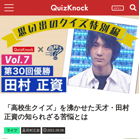
ログイン
「高校生クイズ」を沸かせた天才・田村
正資の知られざる苦悩とは
ライフ
田村正資
2021.09.06