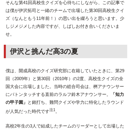
そんな第41回高校生クイズを心待ちにしながら、この記事で
は僕が伊沢拓司と一緒のチームで出場した第30回高校生クイ
ズ（なんともう11年前！）の思い出を綴ろうと思います。少
しジメジメした内容ですが、しばしお付き合いくださいま
せ。
伊沢と挑んだ高3の夏
僕は、開成高校のクイズ研究部に在籍していたときに、第29
回（2009年）と第30回（2010年）の2度、高校生クイズの全
国大会に出場しました。当時の総合司会は、桝アナウンサー
にバトンタッチする直前のラルフ鈴木アナウンサー。
「知力
の甲子園」
と銘打ち、難問クイズや学力に特化したラウンド
注1
が人気だった時代です
。
高校2年生の3人で結成したチームのリーダーとして出場した