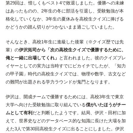
第29回は、惜しくもベスト4で敗退しました。優勝への未練
はあったものの、2年生の冬に部活を引退し、受験勉強が本
格化していくなか、3年生の夏休みを高校生クイズに捧げる
かどうかの踏ん切りがつかないまま過ごしていました。
そんなとき、高校1年生に進級した後輩（※クイズ歴では先
輩）の
伊沢拓司から「次の高校生クイズで優勝するために、
俺と一緒に出場してくれ」
と言われました。彼のクイズプレ
イヤーとしての実力は当時すでにピカイチでしたが、「知力
の甲子園」時代の高校生クイズでは、物理や数学、古文など
の難問が出題される学力ラウンドが鬼門となります。
伊沢は、開成チームで優勝するためには、高校3年生で東京
大学へ向けた受験勉強に取り組んでいる
僕がいたほうがチー
ムとして有利
だと判断したようです。結局、伊沢・田村に加
えて、世界史などのデータベース的な知識に長けた大場を加
えた3人で第30回高校生クイズに出ることにしました。伊沢