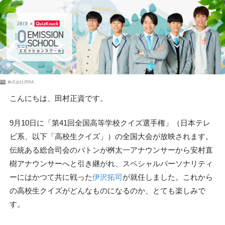
PR
株式会社JERA
こんにちは、田村正資です。
9月10日に「第41回全国高等学校クイズ選手権」（日本テレ
ビ系、以下「高校生クイズ」）の全国大会が放映されます。
伝統ある総合司会のバトンが桝太一アナウンサーから安村直
樹アナウンサーへと引き継がれ、スペシャルパーソナリティ
ーにはかつて共に戦った
伊沢拓司
が就任しました。これから
の高校生クイズがどんなものになるのか、とても楽しみで
す。