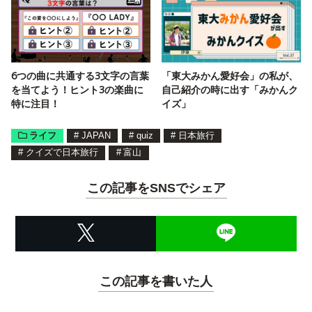
6つの曲に共通する3文字の言葉
「東大みかん愛好会」の私が、
を当てよう！ヒント3の楽曲に
自己紹介の時に出す「みかんク
特に注目！
イズ」
ライフ
#
JAPAN
#
quiz
#
日本旅行
#
クイズで日本旅行
#
富山
この記事をSNSでシェア
この記事を書いた人