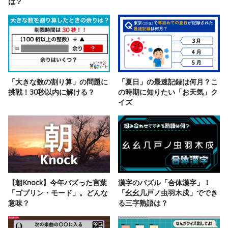
は？
「大きな数の割り算」の問題に
「夏日」の最速記録は何月？こ
挑戦！30秒以内に解ける？
の時期に知りたい「お天気」ク
イズ
【朝Knock】今年バズった言葉
漢字のパズル「合体漢字」！
「ゴブリン・モード」。どんな
「幺幺几戸ノ虫羽木戍」ででき
意味？
る三字熟語は？