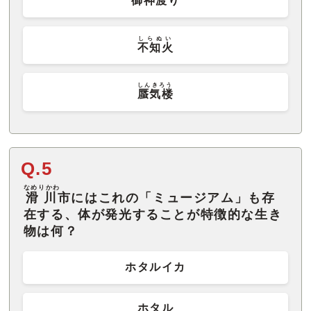
御神渡
り
しらぬい
不知火
しんきろう
蜃気楼
Q.5
なめりかわ
滑川
市にはこれの「ミュージアム」も存
在する、体が発光することが特徴的な生き
物は何？
ホタルイカ
ホタル