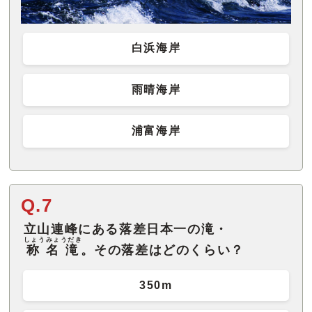
白浜海岸
雨晴海岸
浦富海岸
Q.7
立山連峰にある落差日本一の滝・
しょうみょうだき
称名滝
。その落差はどのくらい？
350m