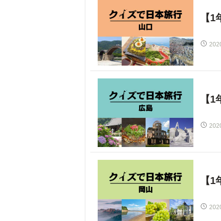
【1
202
【1
202
【1
202