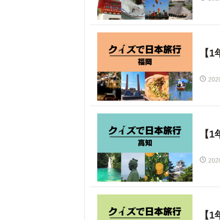
【1
202
【1
202
【1