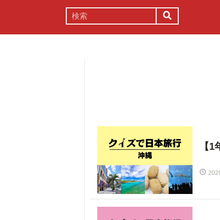
謎解き
コラム
常識
理系
【1
202