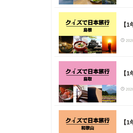
【1
202
【1
202
【1