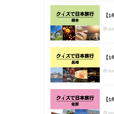
【1
202
【1
202
【1
202