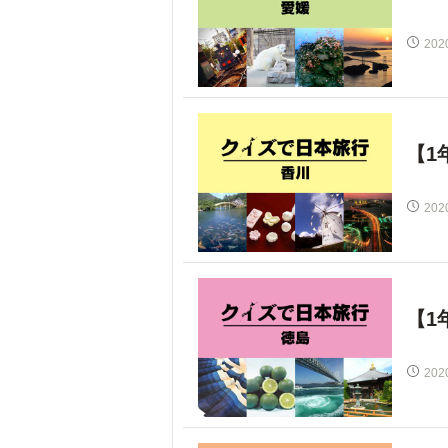
202
【1
202
【1
202