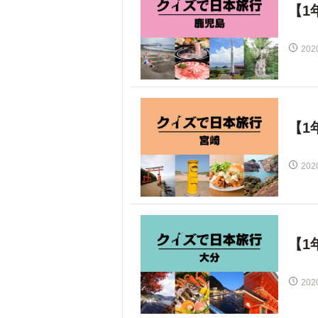
【1
202
【1
202
【1
202