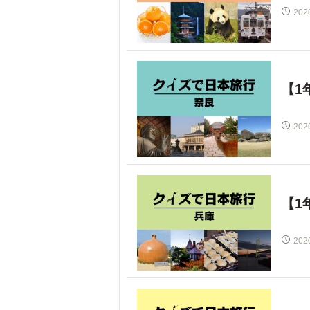
202
【1
202
【1
202