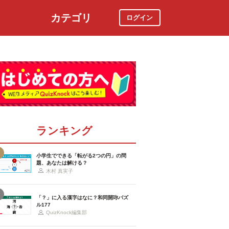
カテゴリ
ログイン
社会
スポーツ
時事ニュース
特集
ランキング
小学生でできる「転がる2つの円」の問
題、あなたは解ける？
木村 真実子
「？」に入る漢字はなに？和同開珎パズ
ル177
QuizKnock編集部