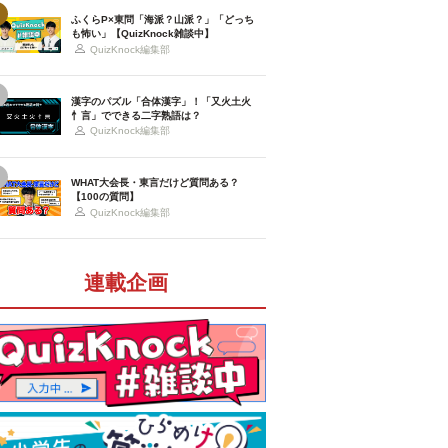
ふくらP×東問「海派？山派？」「どっち
も怖い」【QuizKnock雑談中】
QuizKnock編集部
漢字のパズル「合体漢字」！「又火土火
忄言」でできる二字熟語は？
QuizKnock編集部
WHAT大会長・東言だけど質問ある？
【100の質問】
QuizKnock編集部
連載企画