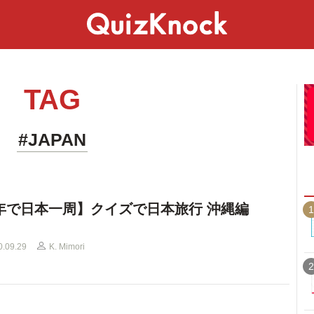
スペシャル
ライフ
ことば
カルチャー
TAG
#JAPAN
年で日本一周】クイズで日本旅行 沖縄編
1
0.09.29
K. Mimori
2