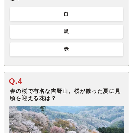
白
黒
赤
Q.4
春の桜で有名な吉野山。桜が散った夏に見
頃を迎える花は？