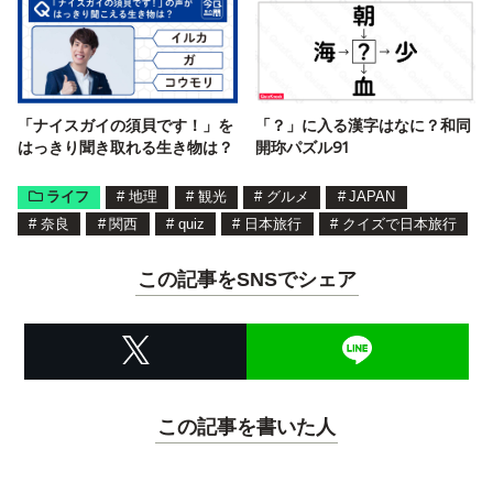
「ナイスガイの須貝です！」を
「？」に入る漢字はなに？和同
はっきり聞き取れる生き物は？
開珎パズル91
ライフ
#
地理
#
観光
#
グルメ
#
JAPAN
#
奈良
#
関西
#
quiz
#
日本旅行
#
クイズで日本旅行
この記事をSNSでシェア
この記事を書いた人