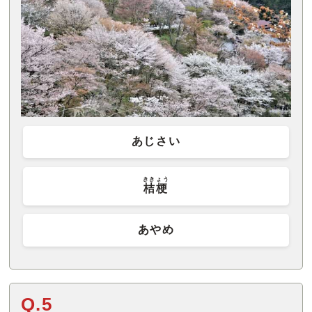
あじさい
ききょう
桔梗
あやめ
Q.5