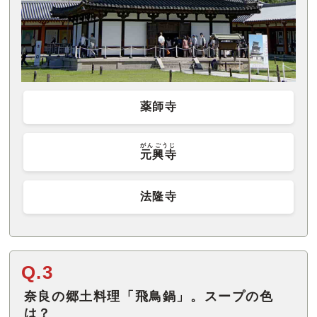
薬師寺
がんごうじ
元興寺
法隆寺
Q.3
奈良の郷土料理「飛鳥鍋」。スープの色
は？