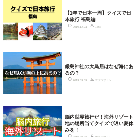
【1年で日本一周】クイズで日
本旅行 福島編
2019.12.24
1758
厳島神社の大鳥居はなぜ海にあ
るの？
オグラサトシ
2019.09.09
脳内世界旅行だ！海外リゾート
地の場所当てクイズで遅い夏休
みを！