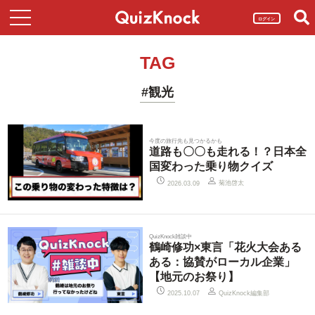
ログイン
TAG
#観光
今度の旅行先も見つかるかも
道路も〇〇も走れる！？日本全
国変わった乗り物クイズ
菊池啓太
2026.03.09
QuizKnock雑談中
鶴崎修功×東言「花火大会ある
ある：協賛がローカル企業」
【地元のお祭り】
QuizKnock編集部
2025.10.07