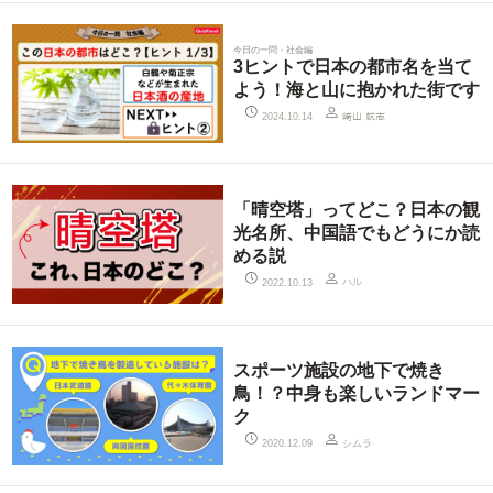
今日の一問・社会編
3ヒントで日本の都市名を当て
よう！海と山に抱かれた街です
2024.10.14
﨑山 航志
「晴空塔」ってどこ？日本の観
光名所、中国語でもどうにか読
める説
ハル
2022.10.13
スポーツ施設の地下で焼き
鳥！？中身も楽しいランドマー
ク
シムラ
2020.12.09