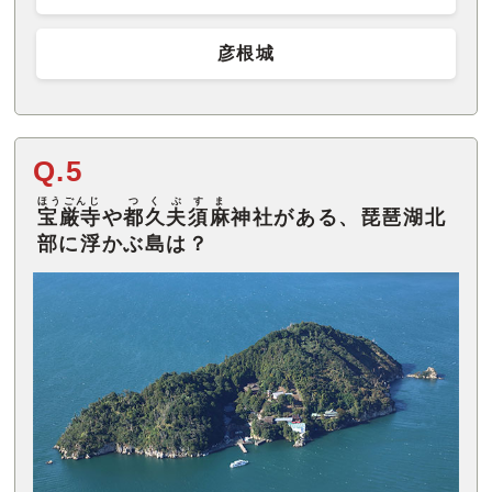
彦根城
Q.5
ほうごんじ
つくぶすま
宝厳寺
や
都久夫須麻
神社がある、琵琶湖北
部に浮かぶ島は？