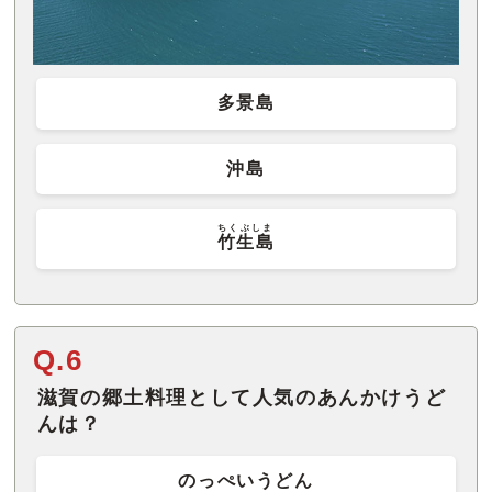
多景島
沖島
ちくぶしま
竹生島
Q.6
滋賀の郷土料理として人気のあんかけうど
んは？
のっぺいうどん