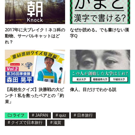
2017年に大ブレイク！ネコ科の
なぜか読める。でも書けない漢
動物、サーバルキャットはど
字Q
れ？
【高校生クイズ】決勝戦の大ピ
偉人、目だけでわかる説
ンチ！私を救ったペアとの「約
束」
ライフ
#
JAPAN
#
quiz
#
日本旅行
#
クイズで日本旅行
#
滋賀