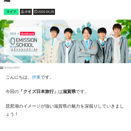
ライフ
伊東
2020.04.28
PR
株式会社JERA
こんにちは、
伊東
です。
今回の
「クイズ日本旅行」
は
滋賀県
です。
琵琶湖のイメージが強い滋賀県の魅力を深掘りしていきまし
ょう！