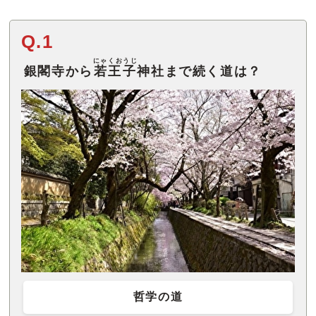
Q.1
にゃくおうじ
銀閣寺から
若王子
神社まで続く道は？
哲学の道