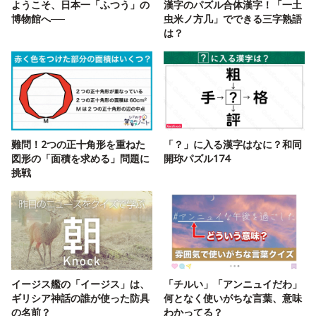
ようこそ、日本一「ふつう」の
漢字のパズル合体漢字！「一土
博物館へ──
虫米ノ方几」でできる三字熟語
は？
難問！2つの正十角形を重ねた
「？」に入る漢字はなに？和同
図形の「面積を求める」問題に
開珎パズル174
挑戦
イージス艦の「イージス」は、
「チルい」「アンニュイだわ」
ギリシア神話の誰が使った防具
何となく使いがちな言葉、意味
の名前？
わかってる？