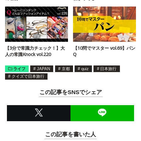
【3分で常識力チェック！】大
【10問でマスター vol.69】パン
人の常識Knock vol.220
Q
ライフ
#
JAPAN
#
京都
#
quiz
#
日本旅行
#
クイズで日本旅行
この記事をSNSでシェア
この記事を書いた人