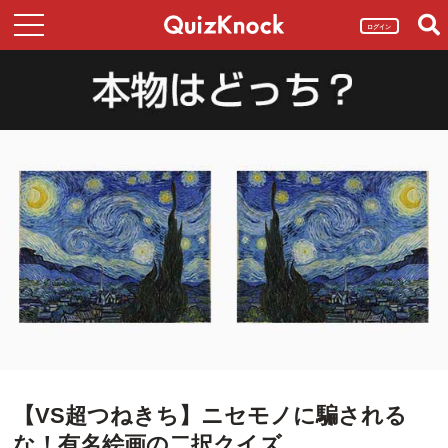
ログイン
【VS超つねきち】ニセモノに騙される
な！有名絵画の二択クイズ