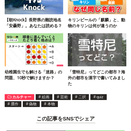
【朝Knock】長野県の難読地名
キリンビールの「麒麟」と、動
「安曇野」。あなたは読める？
物のキリンは何が違うのか
幼稚園生でも解ける「迷路」の
「雪特尼」ってどこの都市？海
問題、10秒で解けますか？
外の都市を漢字で書いてみまし
た
カルチャー
#
絵画
#
芸術
#
二択
#
quiz
#
贋作
#
偽物
#
本物
この記事をSNSでシェア