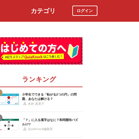
カテゴリ
ログイン
社会
スポーツ
時事ニュース
特集
ランキング
小学生でできる「転がる2つの円」の問
題、あなたは解ける？
木村 真実子
「？」に入る漢字はなに？和同開珎パズ
ル177
QuizKnock編集部