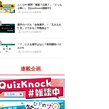
ふくらP×東問「海派？山派？」「どっち
も怖い」【QuizKnock雑談中】
QuizKnock編集部
漢字のパズル「合体漢字」！「又火土火
忄言」でできる二字熟語は？
QuizKnock編集部
「？」に入る漢字はなに？和同開珎パズ
ル176
QuizKnock編集部
連載企画