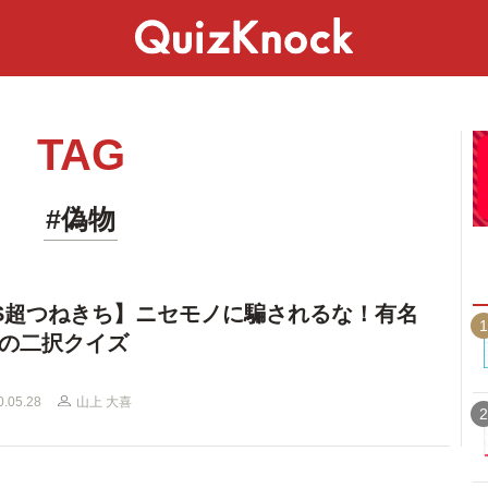
スペシャル
ライフ
ことば
カルチャー
TAG
#偽物
S超つねきち】ニセモノに騙されるな！有名
1
の二択クイズ
0.05.28
山上 大喜
2