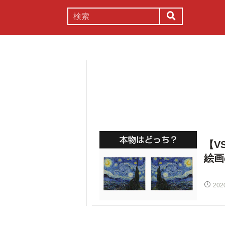
謎解き
コラム
常識
理系
【V
絵画
202