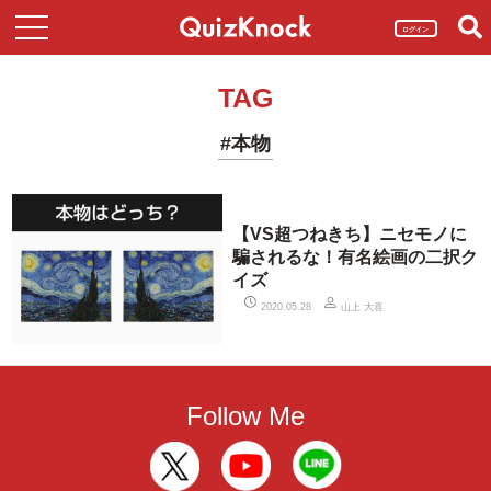
ログイン
TAG
#本物
【VS超つねきち】ニセモノに
騙されるな！有名絵画の二択ク
イズ
山上 大喜
2020.05.28
Follow Me