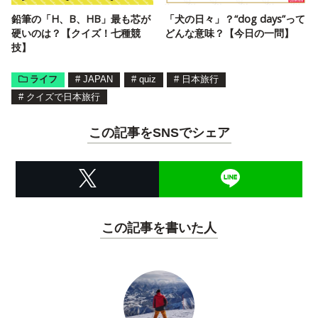
鉛筆の「H、B、HB」最も芯が
「犬の日々」？“dog days”って
硬いのは？【クイズ！七種競
どんな意味？【今日の一問】
技】
ライフ
#
JAPAN
#
quiz
#
日本旅行
#
クイズで日本旅行
この記事をSNSでシェア
この記事を書いた人