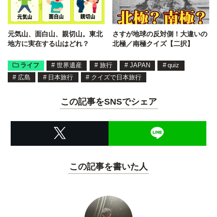
元気山、面白山、親切山。東北
さすが地球の反対側！大違いの
地方に実在する山はどれ？
北極／南極クイズ【二択】
ライフ
#
世界遺産
#
旅行
#
JAPAN
#
quiz
#
広島
#
日本旅行
#
クイズで日本旅行
この記事をSNSでシェア
この記事を書いた人