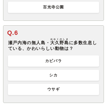
百光寺公園
Q.6
おおくのしま
瀬戸内海の無人島・
大久野島
に多数生息し
ている、かわいらしい動物は？
カピバラ
シカ
ウサギ