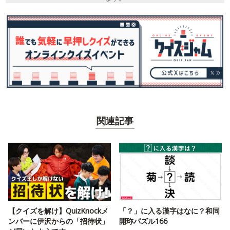
関連記事
【クイズを解け】QuizKnockメ
「？」に入る漢字はなに？和同
ンバーに伊沢からの「招待状」
開珎パズル166