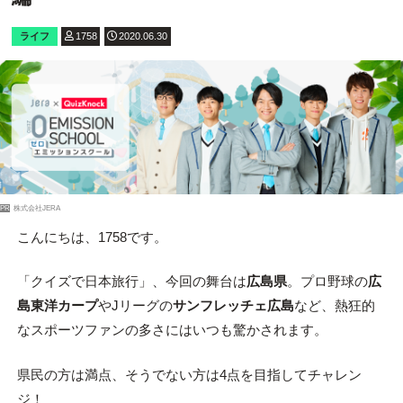
ライフ
1758
2020.06.30
PR
株式会社JERA
こんにちは、1758です。
「クイズで日本旅行」、今回の舞台は
広島県
。プロ野球の
広
島東洋
カープ
やJリーグの
サンフレッチェ広島
など、熱狂的
なスポーツファンの多さにはいつも驚かされます。
県民の方は満点、そうでない方は4点を目指してチャレン
ジ！