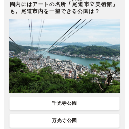
園内にはアートの名所「
尾道
市立美術館」
も。尾道市内を一望できる公園は？
千光寺公園
万光寺公園